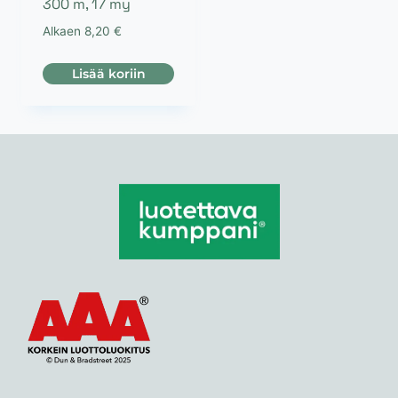
300 m, 17 my
Alkaen
8,20
€
Lisää koriin