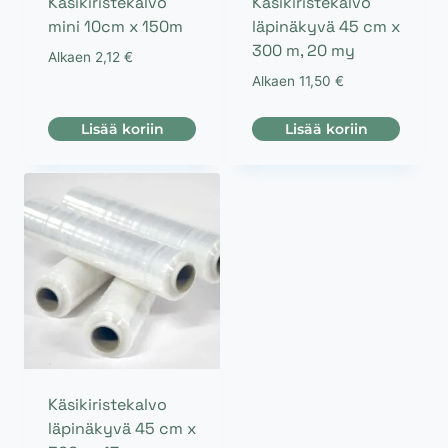
Käsikiristekalvo
Käsikiristekalvo
mini 10cm x 150m
läpinäkyvä 45 cm x
300 m, 20 my
Alkaen
2,12
€
Alkaen
11,50
€
Lisää koriin
Lisää koriin
Käsikiristekalvo
läpinäkyvä 45 cm x