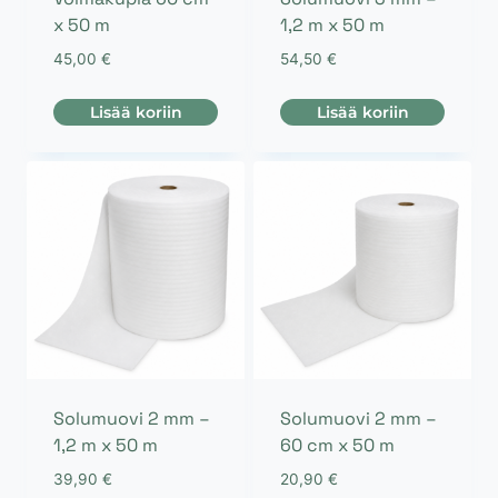
x 50 m
1,2 m x 50 m
45,00
€
54,50
€
Lisää koriin
Lisää koriin
Solumuovi 2 mm –
Solumuovi 2 mm –
1,2 m x 50 m
60 cm x 50 m
39,90
€
20,90
€