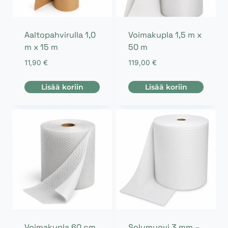
Aaltopahvirulla 1,0
Voimakupla 1,5 m x
m x 15 m
50 m
11,90
€
119,00
€
Lisää koriin
Lisää koriin
Voimakupla 60 cm
Solumuovi 3 mm –