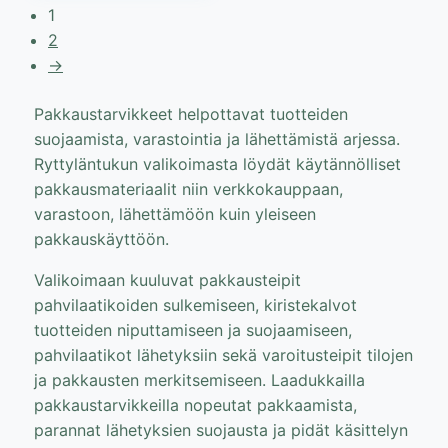
1
2
→
Pakkaustarvikkeet helpottavat tuotteiden
suojaamista, varastointia ja lähettämistä arjessa.
Ryttyläntukun valikoimasta löydät käytännölliset
pakkausmateriaalit niin verkkokauppaan,
varastoon, lähettämöön kuin yleiseen
pakkauskäyttöön.
Valikoimaan kuuluvat pakkausteipit
pahvilaatikoiden sulkemiseen, kiristekalvot
tuotteiden niputtamiseen ja suojaamiseen,
pahvilaatikot lähetyksiin sekä varoitusteipit tilojen
ja pakkausten merkitsemiseen. Laadukkailla
pakkaustarvikkeilla nopeutat pakkaamista,
parannat lähetyksien suojausta ja pidät käsittelyn