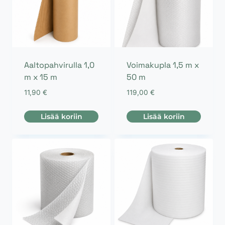
Aaltopahvirulla 1,0
Voimakupla 1,5 m x
m x 15 m
50 m
11,90
€
119,00
€
Lisää koriin
Lisää koriin