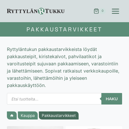
Siirry
sisältöön
0
PAKKAUSTARVIKKEET
Ryttyläntukun pakkaustarvikkeista löydät
pakkausteipit, kiristekalvot, pahvilaatikot ja
varoitusteipit sujuvaan pakkaamiseen, varastointiin
ja lähettämiseen. Sopivat ratkaisut verkkokaupoille,
varastoihin, lähettämöihin ja yleiseen
pakkauskäyttöön.
Products
HAKU
search
Kauppa
Pakkaustarvikkeet