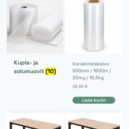
Kupla- ja
Konekiristekalvo
solumuovit
(10)
500mm / 1600m /
20my / 16,2kg
59,90
€
Lisää koriin