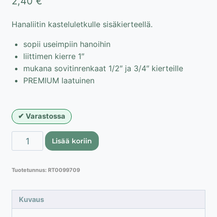
2,40
€
Hanaliitin kasteluletkulle sisäkierteellä.
sopii useimpiin hanoihin
liittimen kierre 1″
mukana sovitinrenkaat 1/2″ ja 3/4″ kierteille
PREMIUM laatuinen
Varastossa
PREMIUM
Lisää koriin
hanaliitin
kasteluletkulle
Tuotetunnus:
RT0099709
sisäkierteellä
1/2"
-
Kuvaus
3/4"