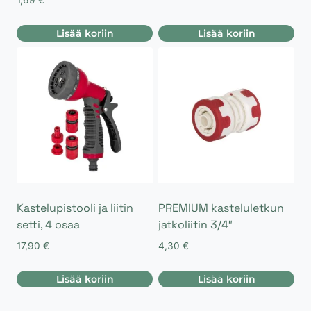
1,69
€
Lisää koriin
Lisää koriin
Kastelupistooli ja liitin
PREMIUM kasteluletkun
setti, 4 osaa
jatkoliitin 3/4″
17,90
€
4,30
€
Lisää koriin
Lisää koriin