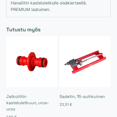
-
Hanaliitin kasteluletkulle sisäkierteellä.
1"
PREMIUM laatuinen.
määrä
Tutustu myös
Jatkoliitin
Sadetin, 15-suihkuinen
kasteluletkuun, uros-
23,51
€
uros