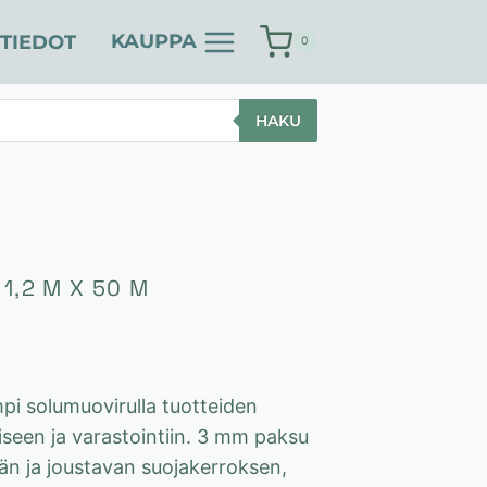
KAUPPA
TIEDOT
0
HAKU
1,2 M X 50 M
i solumuovirulla tuotteiden
seen ja varastointiin. 3 mm paksu
n ja joustavan suojakerroksen,