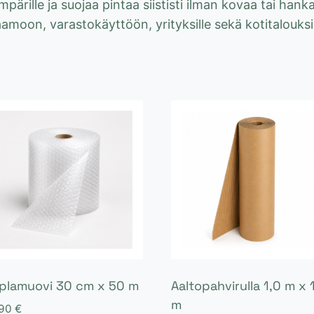
ärille ja suojaa pintaa siististi ilman kovaa tai han
moon, varastokäyttöön, yrityksille sekä kotitalouksie
plamuovi 30 cm x 50 m
Aaltopahvirulla 1,0 m x 
m
,90
€