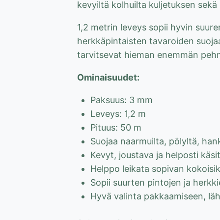
kevyiltä kolhuilta kuljetuksen sekä 
1,2 metrin leveys sopii hyvin suure
herkkäpintaisten tavaroiden suojaa
tarvitsevat hieman enemmän peh
Ominaisuudet:
Paksuus: 3 mm
Leveys: 1,2 m
Pituus: 50 m
Suojaa naarmuilta, pölyltä, hank
Kevyt, joustava ja helposti käsi
Helppo leikata sopivan kokoisiks
Sopii suurten pintojen ja herkk
Hyvä valinta pakkaamiseen, läh