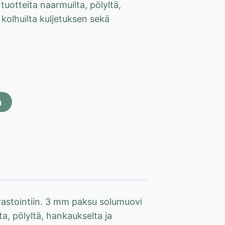
uotteita naarmuilta, pölyltä,
 kolhuilta kuljetuksen sekä
n
rastointiin. 3 mm paksu solumuovi
, pölyltä, hankaukselta ja