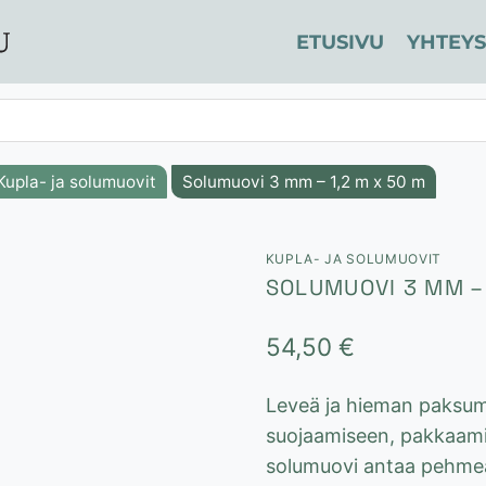
ETUSIVU
YHTEYS
Kupla- ja solumuovit
Solumuovi 3 mm – 1,2 m x 50 m
KUPLA- JA SOLUMUOVIT
SOLUMUOVI 3 MM – 
54,50
€
Leveä ja hieman paksump
suojaamiseen, pakkaami
solumuovi antaa pehmeä