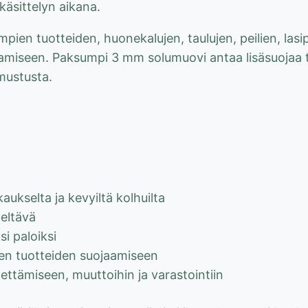
käsittelyn aikana.
mpien tuotteiden, huonekalujen, taulujen, peilien, lasi
miseen. Paksumpi 3 mm solumuovi antaa lisäsuojaa tila
mustusta.
aukselta ja kevyiltä kolhuilta
teltävä
i paloiksi
ien tuotteiden suojaamiseen
ettämiseen, muuttoihin ja varastointiin