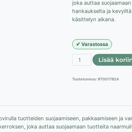
joka auttaa suojaamaan t
hankaukselta ja kevyiltä
käsittelyn aikana.
Varastossa
Solumuovi
Lisää korii
3
mm
Tuotetunnus:
RT0017824
-
1,2
m
x
50
irulla tuotteiden suojaamiseen, pakkaamiseen ja va
m
erroksen, joka auttaa suojaamaan tuotteita naarmuilta
määrä