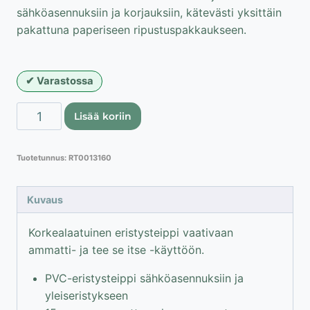
sähköasennuksiin ja korjauksiin, kätevästi yksittäin
pakattuna paperiseen ripustuspakkaukseen.
Varastossa
Proline
Lisää koriin
PVC
eristysteippi
Tuotetunnus:
RT0013160
15
mm
määrä
Kuvaus
Korkealaatuinen eristysteippi vaativaan
ammatti- ja tee se itse -käyttöön.
PVC-eristysteippi sähköasennuksiin ja
yleiseristykseen