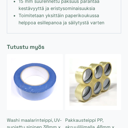
15 mm suurennettu paksuus parantaa
kestävyyttä ja eristysominaisuuksia
Toimitetaan yksittäin paperikoukussa
helppoa esillepanoa ja säilytystä varten
Tutustu myös
Washi maalarinteippi, UV-
Pakkausteippi PP,
suojattu sininen 38mm x
akryyliliimalla, 48mm x