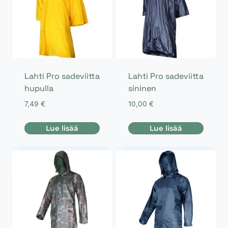
Voit
Voit
tehdä
tehdä
valinnat
valinnat
tuotteen
tuotteen
sivulla.
sivulla.
Lahti Pro sadeviitta
Lahti Pro sadeviitta
hupulla
sininen
7,49
€
10,00
€
Lue lisää
Lue lisää