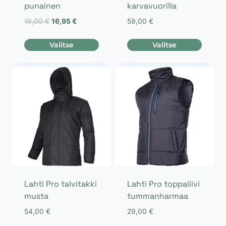
punainen
karvavuorilla
Alkuperäinen
Nykyinen
19,00
€
16,95
€
59,00
€
hinta
hinta
oli:
on:
Valitse
Valitse
19,00 €.
16,95 €.
Tällä
Tällä
tuotteella
tuotteella
on
on
useampi
useampi
muunnelma.
muunnelma.
Voit
Voit
tehdä
tehdä
valinnat
valinnat
tuotteen
tuotteen
sivulla.
sivulla.
Lahti Pro talvitakki
Lahti Pro toppaliivi
musta
tummanharmaa
54,00
€
29,00
€