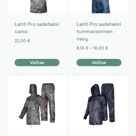
Lahti Pro sadetakki
Lahti Pro sadetakki
camo
tummansininen
navy
22,00
€
Hintaluokka:
8,16
€
–
16,00
€
8,16 €
-
Valitse
Valitse
16,00 €
Tällä
Tällä
tuotteella
tuotteella
on
on
useampi
useampi
muunnelma.
muunnelma.
Voit
Voit
tehdä
tehdä
valinnat
valinnat
tuotteen
tuotteen