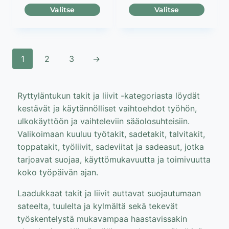
Valitse
Valitse
Tällä
Tällä
tuotteella
tuotteella
on
on
1
2
3
→
useampi
useampi
muunnelma.
muunnelma.
Voit
Voit
Ryttyläntukun takit ja liivit -kategoriasta löydät
tehdä
tehdä
kestävät ja käytännölliset vaihtoehdot työhön,
valinnat
valinnat
ulkokäyttöön ja vaihteleviin sääolosuhteisiin.
tuotteen
tuotteen
Valikoimaan kuuluu työtakit, sadetakit, talvitakit,
sivulla.
sivulla.
toppatakit, työliivit, sadeviitat ja sadeasut, jotka
tarjoavat suojaa, käyttömukavuutta ja toimivuutta
koko työpäivän ajan.
Laadukkaat takit ja liivit auttavat suojautumaan
sateelta, tuulelta ja kylmältä sekä tekevät
työskentelystä mukavampaa haastavissakin