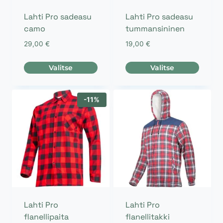
sivulla.
sivulla.
Lahti Pro sadeasu
Lahti Pro sadeasu
camo
tummansininen
29,00
€
19,00
€
Valitse
Valitse
Tällä
Tällä
tuotteella
tuotteella
-11%
on
on
useampi
useampi
muunnelma.
muunnelma.
Voit
Voit
tehdä
tehdä
valinnat
valinnat
tuotteen
tuotteen
sivulla.
sivulla.
Lahti Pro
Lahti Pro
flanellipaita
flanellitakki