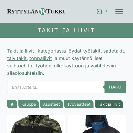
Siirry
sisältöön
0
TAKIT JA LIIVIT
Takit ja liivit -kategoriasta löydät työtakit,
sadetakit
,
talvitakit
,
toppaliivit
ja muut käytännölliset
vaihtoehdot työhön, ulkokäyttöön ja vaihteleviin
sääolosuhteisiin.
Products
HAKU
search
Kauppa
Asusteet
Työvaatteet
Takit ja liivit