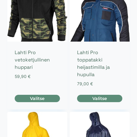
Lahti Pro
Lahti Pro
vetoketjullinen
toppatakki
huppari
heijastimilla ja
hupulla
59,90
€
79,00
€
Valitse
Valitse
Tällä
Tällä
tuotteella
tuotteella
on
on
useampi
useampi
muunnelma.
muunnelma.