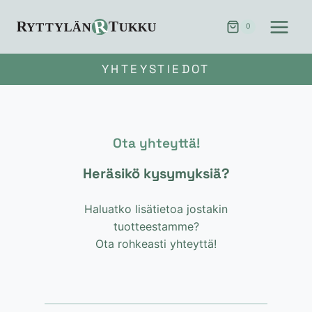
Siirry
sisältöön
0
YHTEYSTIEDOT
Ota yhteyttä!
Heräsikö kysymyksiä?
Haluatko lisätietoa jostakin
tuotteestamme?
Ota rohkeasti yhteyttä!