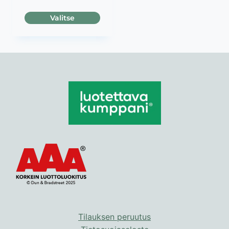
Valitse
Tällä
tuotteella
on
useampi
muunnelma.
Voit
tehdä
valinnat
tuotteen
sivulla.
Tilauksen peruutus