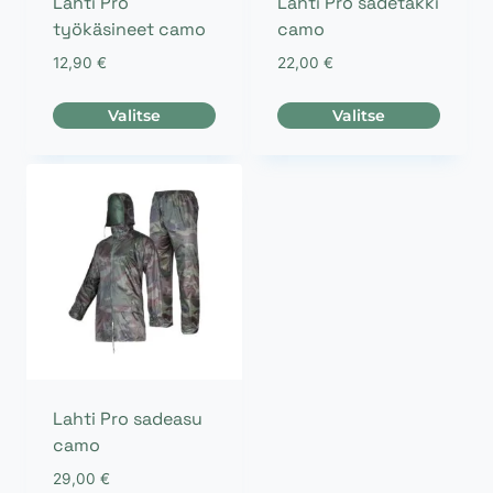
Lahti Pro
Lahti Pro sadetakki
työkäsineet camo
camo
12,90
€
22,00
€
Valitse
Valitse
Tällä
Tällä
tuotteella
tuotteella
on
on
useampi
useampi
muunnelma.
muunnelma.
Voit
Voit
tehdä
tehdä
valinnat
valinnat
tuotteen
tuotteen
sivulla.
sivulla.
Lahti Pro sadeasu
camo
29,00
€