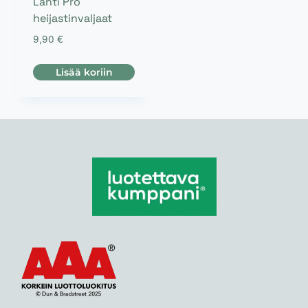
Lahti Pro
heijastinvaljaat
9,90
€
Lisää koriin