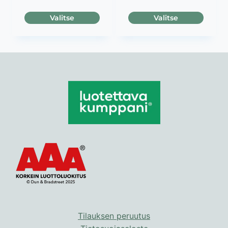
Valitse
Valitse
Tällä
Tällä
tuotteella
tuotteella
on
on
useampi
useampi
muunnelma.
muunnelma.
Voit
Voit
tehdä
tehdä
valinnat
valinnat
tuotteen
tuotteen
sivulla.
sivulla.
Tilauksen peruutus