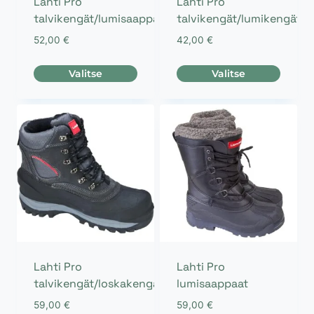
Lahti Pro
Lahti Pro
talvikengät/lumisaappaat
talvikengät/lumikengät
52,00
€
42,00
€
Valitse
Valitse
Tällä
Tällä
tuotteella
tuotteella
on
on
useampi
useampi
muunnelma.
muunnelma.
Voit
Voit
tehdä
tehdä
valinnat
valinnat
tuotteen
tuotteen
sivulla.
sivulla.
Lahti Pro
Lahti Pro
talvikengät/loskakengät
lumisaappaat
59,00
€
59,00
€