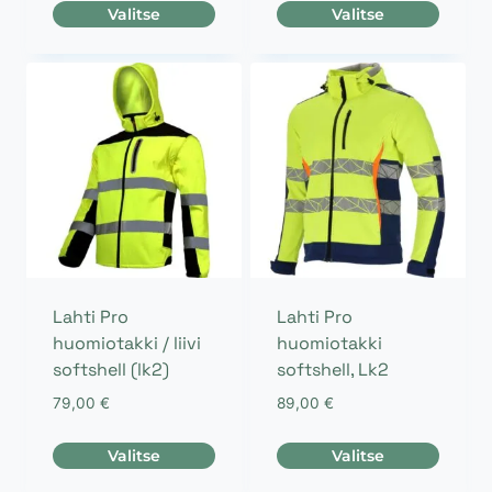
Valitse
Valitse
Tällä
Tällä
tuotteella
tuotteella
on
on
useampi
useampi
muunnelma.
muunnelma.
Voit
Voit
tehdä
tehdä
valinnat
valinnat
tuotteen
tuotteen
sivulla.
sivulla.
Lahti Pro
Lahti Pro
huomiotakki / liivi
huomiotakki
softshell (lk2)
softshell, Lk2
79,00
€
89,00
€
Valitse
Valitse
Tällä
Tällä