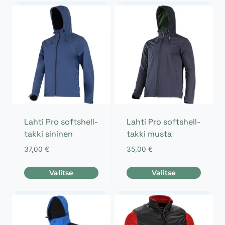
tuotteella
tuotteella
on
on
useampi
useampi
muunnelma.
muunnelma.
Voit
Voit
tehdä
tehdä
valinnat
valinnat
tuotteen
tuotteen
sivulla.
sivulla.
Lahti Pro softshell-
Lahti Pro softshell-
takki sininen
takki musta
37,00
€
35,00
€
Valitse
Valitse
Tällä
Tällä
tuotteella
tuotteella
on
on
useampi
useampi