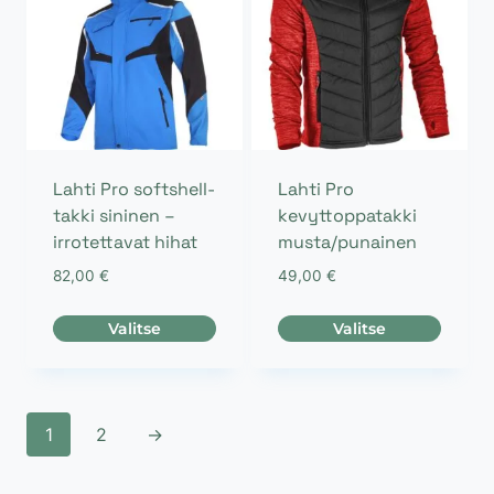
muunnelma.
muunnelma.
Voit
Voit
tehdä
tehdä
valinnat
valinnat
tuotteen
tuotteen
sivulla.
sivulla.
Lahti Pro softshell-
Lahti Pro
takki sininen –
kevyttoppatakki
irrotettavat hihat
musta/punainen
82,00
€
49,00
€
Valitse
Valitse
Tällä
Tällä
tuotteella
tuotteella
on
on
1
2
→
useampi
useampi
muunnelma.
muunnelma.
Voit
Voit