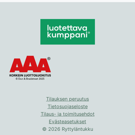
tehdä
tehdä
valinnat
valinnat
tuotteen
tuotteen
sivulla.
sivulla.
Tilauksen peruutus
Tietosuojaseloste
Tilaus- ja toimitusehdot
Evästeasetukset
© 2026 Ryttyläntukku