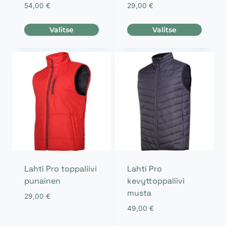
54,00
€
29,00
€
Valitse
Valitse
Tällä
Tällä
tuotteella
tuotteella
on
on
useampi
useampi
muunnelma.
muunnelma.
Voit
Voit
tehdä
tehdä
valinnat
valinnat
tuotteen
tuotteen
sivulla.
sivulla.
Lahti Pro toppaliivi
Lahti Pro
punainen
kevyttoppaliivi
musta
29,00
€
49,00
€