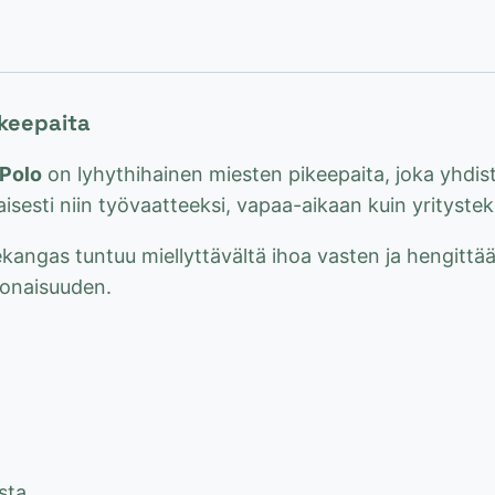
paita,
musta
määrä
ikeepaita
Polo
on lyhythihainen miesten pikeepaita, joka yhdi
aisesti niin työvaatteeksi, vapaa-aikaan kuin yritystekst
kangas tuntuu miellyttävältä ihoa vasten ja hengittää
okonaisuuden.
sta