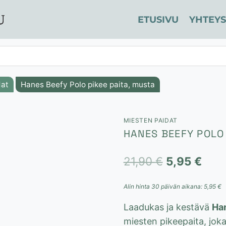
ETUSIVU
YHTEYS
dat
Hanes Beefy Polo pikee paita, musta
MIESTEN PAIDAT
HANES BEEFY POLO 
Alkuperäin
Nyk
21,90
€
5,95
€
hinta
hint
Alin hinta 30 päivän aikana:
5,95
€
oli:
on:
Laadukas ja kestävä
Ha
21,90 €.
5,95
miesten pikeepaita, jok