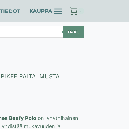
KAUPPA
TIEDOT
0
HAKU
PIKEE PAITA, MUSTA
en
yinen
a
nes Beefy Polo
on lyhythihainen
 €.
a yhdistää mukavuuden ja