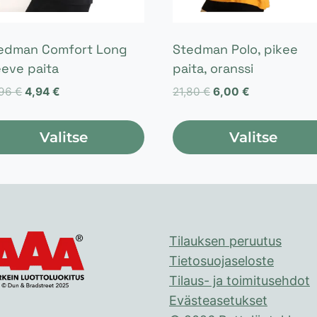
edman Comfort Long
Stedman Polo, pikee
eeve paita
paita, oranssi
Alkuperäinen
Nykyinen
Alkuperäinen
Nykyinen
,96
€
4,94
€
21,80
€
6,00
€
hinta
hinta
hinta
hinta
oli:
on:
oli:
on:
Valitse
Valitse
10,96 €.
4,94 €.
21,80 €.
6,00 €.
lä
Tällä
tteella
tuotteella
on
eampi
useampi
Tilauksen peruutus
unnelma.
muunnelma.
Tietosuojaseloste
t
Voit
Tilaus- ja toimitusehdot
hdä
tehdä
Evästeasetukset
linnat
valinnat