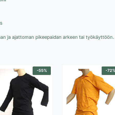
s
aan ja ajattoman pikeepaidan arkeen tai työkäyttöön.
-55%
-72