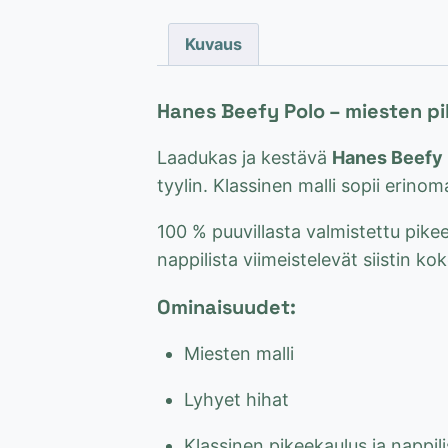
Kuvaus
Hanes Beefy Polo – miesten p
Laadukas ja kestävä
Hanes Beefy 
tyylin. Klassinen malli sopii erinom
100 % puuvillasta valmistettu pikee
nappilista viimeistelevät siistin k
Ominaisuudet:
Miesten malli
Lyhyet hihat
Klassinen pikeekaulus ja nappili