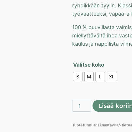
ryhdikkään tyylin. Klassi
työvaatteeksi, vapaa-aika
100 % puuvillasta valmi
miellyttävältä ihoa vast
kaulus ja nappilista viim
Valitse koko
S
M
L
XL
Hanes
Lisää korii
Beefy
Polo
Tuotetunnus:
Ei saatavilla/-tieto
pikee