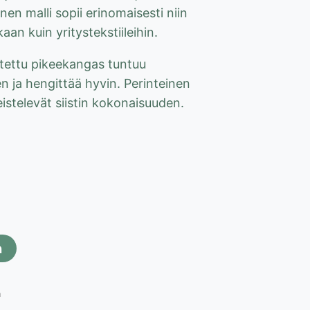
nen malli sopii erinomaisesti niin
an kuin yritystekstiileihin.
stettu pikeekangas tuntuu
en ja hengittää hyvin. Perinteinen
eistelevät siistin kokonaisuuden.
n
a