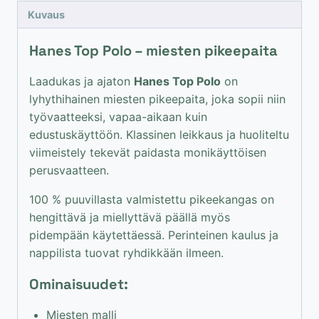
oranssi
Kuvaus
määrä
Hanes Top Polo – miesten pikeepaita
Laadukas ja ajaton
Hanes Top Polo
on
lyhythihainen miesten pikeepaita, joka sopii niin
työvaatteeksi, vapaa-aikaan kuin
edustuskäyttöön. Klassinen leikkaus ja huoliteltu
viimeistely tekevät paidasta monikäyttöisen
perusvaatteen.
100 % puuvillasta valmistettu pikeekangas on
hengittävä ja miellyttävä päällä myös
pidempään käytettäessä. Perinteinen kaulus ja
nappilista tuovat ryhdikkään ilmeen.
Ominaisuudet:
Miesten malli