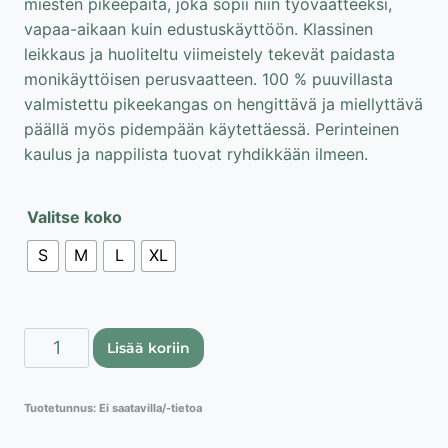
miesten pikeepaita, joka sopii niin työvaatteeksi,
21,90 €.
5,95 €.
vapaa-aikaan kuin edustuskäyttöön. Klassinen
leikkaus ja huoliteltu viimeistely tekevät paidasta
monikäyttöisen perusvaatteen. 100 % puuvillasta
valmistettu pikeekangas on hengittävä ja miellyttävä
päällä myös pidempään käytettäessä. Perinteinen
kaulus ja nappilista tuovat ryhdikkään ilmeen.
Valitse koko
S
M
L
XL
Hanes
Lisää koriin
Top
Polo
Tuotetunnus:
Ei saatavilla/-tietoa
pikee
paita,