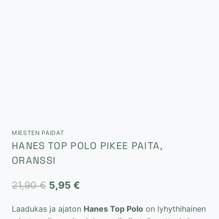
MIESTEN PAIDAT
HANES TOP POLO PIKEE PAITA,
ORANSSI
Alkuperäinen
Nykyinen
21,90
€
5,95
€
hinta
hinta
Laadukas ja ajaton
Hanes Top Polo
on lyhythihainen
oli:
on: