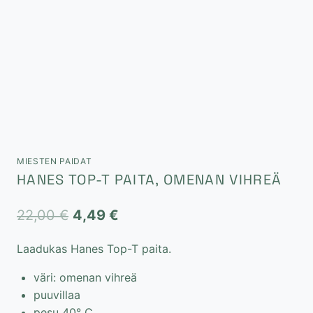
MIESTEN PAIDAT
HANES TOP-T PAITA, OMENAN VIHREÄ
Alkuperäinen
Nykyinen
22,00
€
4,49
€
hinta
hinta
Laadukas Hanes Top-T paita.
oli:
on:
väri: omenan vihreä
22,00 €.
4,49 €.
puuvillaa
pesu 40° C