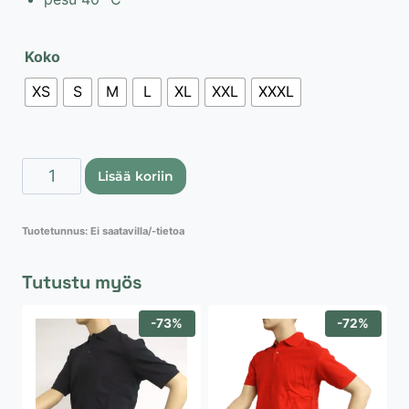
Koko
XS
S
M
L
XL
XXL
XXXL
Hanes
Lisää koriin
Top-
T
Tuotetunnus:
Ei saatavilla/-tietoa
paita,
omenan
Tutustu myös
vihreä
määrä
-73%
-72%