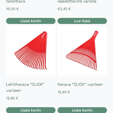
taitettava
säädettävillä varsilla
16,00
€
63,40
€
Lisää koriin
Lue lisää
Lehtiharava ”CLICK”
Harava ”CLICK”-varteen
varteen
15,90
€
15,80
€
Lisää koriin
Lisää koriin