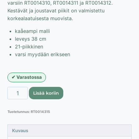
varsiin RT0014310, RT0014311 ja RT0014312.
Kestävät ja joustavat piikit on valmistettu
korkealaatuisesta muovista.
kaåeampi malli
leveys 38 cm
21-piikkinen
varsi myydään erikseen
Varastossa
Harava
Lisää koriin
”CLICK”-
varteen,
Tuotetunnus:
RT0014315
38
cm
määrä
Kuvaus