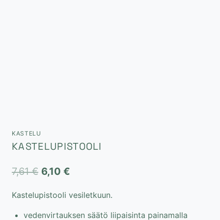
KASTELU
KASTELUPISTOOLI
Alkuperäinen
Nykyinen
7,61
€
6,10
€
hinta
hinta
Kastelupistooli vesiletkuun.
oli:
on:
vedenvirtauksen säätö liipaisinta painamalla
7,61 €.
6,10 €.