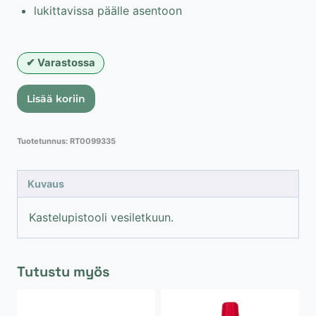
lukittavissa päälle asentoon
Varastossa
Kastelupistooli
Lisää koriin
määrä
Tuotetunnus:
RT0099335
Kuvaus
Kastelupistooli vesiletkuun.
Tutustu myös