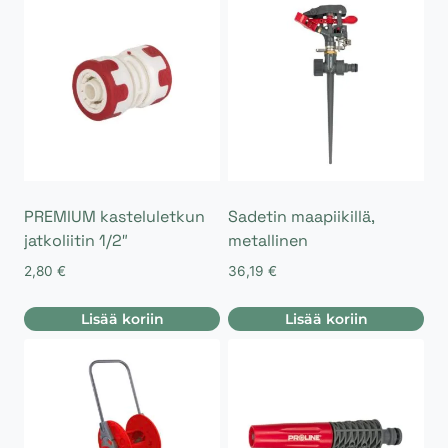
PREMIUM kasteluletkun
Sadetin maapiikillä,
jatkoliitin 1/2″
metallinen
2,80
€
36,19
€
Lisää koriin
Lisää koriin