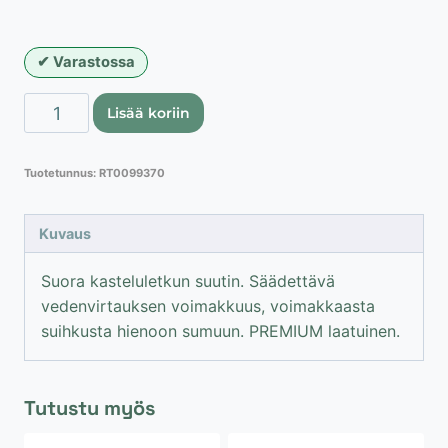
Varastossa
PREMIUM
Lisää koriin
kastelupistooli
vesiletkuun,
Tuotetunnus:
RT0099370
suora
määrä
Kuvaus
Suora kasteluletkun suutin. Säädettävä
vedenvirtauksen voimakkuus, voimakkaasta
suihkusta hienoon sumuun. PREMIUM laatuinen.
Tutustu myös