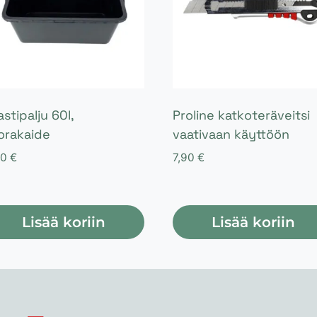
astipalju 60l,
Proline katkoteräveitsi
orakaide
vaativaan käyttöön
90
€
7,90
€
Lisää koriin
Lisää koriin