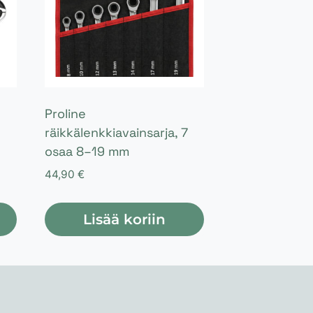
Proline
räikkälenkkiavainsarja, 7
osaa 8–19 mm
44,90
€
Lisää koriin