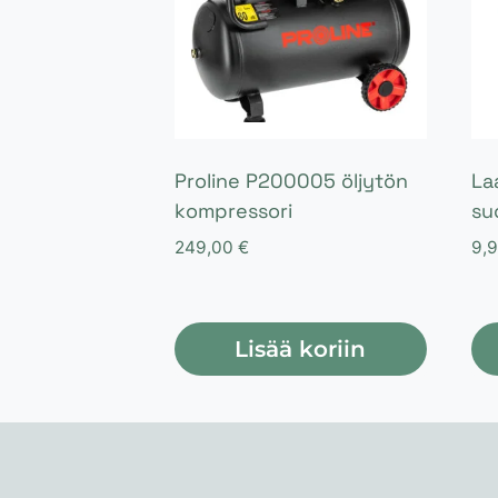
Proline P200005 öljytön
La
kompressori
su
249,00
€
9,
Lisää koriin