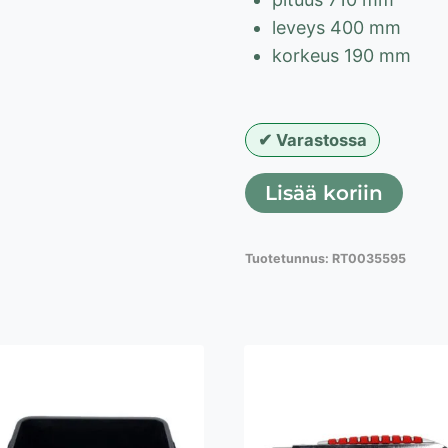
leveys 400 mm
korkeus 190 mm
Varastossa
Laastipalju
Lisää koriin
40l,
suorakaide
Tuotetunnus:
RT0035595
määrä