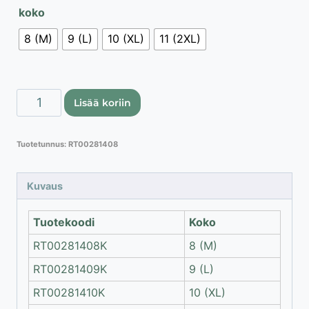
koko
8 (M)
9 (L)
10 (XL)
11 (2XL)
Lahti
Lisää koriin
Pro
erikoissuojakäsineet
Tuotetunnus:
RT00281408
EN
ISO
21420
Kuvaus
määrä
Tuotekoodi
Koko
RT00281408K
8 (M)
RT00281409K
9 (L)
RT00281410K
10 (XL)