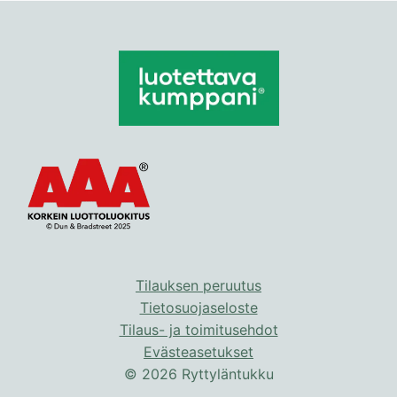
on
useampi
muunnelma.
Voit
tehdä
valinnat
tuotteen
sivulla.
Tilauksen peruutus
Tietosuojaseloste
Tilaus- ja toimitusehdot
Evästeasetukset
© 2026 Ryttyläntukku