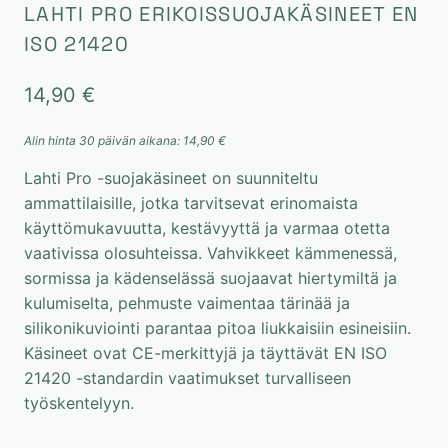
LAHTI PRO ERIKOISSUOJAKÄSINEET EN
ISO 21420
14,90
€
Alin hinta 30 päivän aikana:
14,90
€
Lahti Pro -suojakäsineet on suunniteltu
ammattilaisille, jotka tarvitsevat erinomaista
käyttömukavuutta, kestävyyttä ja varmaa otetta
vaativissa olosuhteissa. Vahvikkeet kämmenessä,
sormissa ja kädenselässä suojaavat hiertymiltä ja
kulumiselta, pehmuste vaimentaa tärinää ja
silikonikuviointi parantaa pitoa liukkaisiin esineisiin.
Käsineet ovat CE-merkittyjä ja täyttävät EN ISO
21420 -standardin vaatimukset turvalliseen
työskentelyyn.