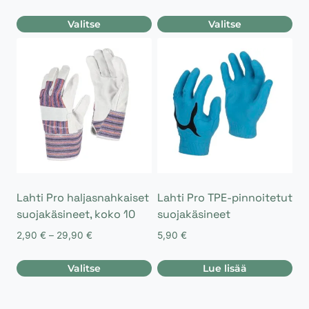
Valitse
Valitse
Tällä
Tällä
tuotteella
tuotteella
on
on
useampi
useampi
muunnelma.
muunnelma.
Voit
Voit
tehdä
tehdä
valinnat
valinnat
tuotteen
tuotteen
sivulla.
sivulla.
Lahti Pro haljasnahkaiset
Lahti Pro TPE-pinnoitetut
suojakäsineet, koko 10
suojakäsineet
Hintaluokka:
2,90
€
–
29,90
€
5,90
€
2,90 €
-
Valitse
Lue lisää
29,90 €
Tällä
tuotteella