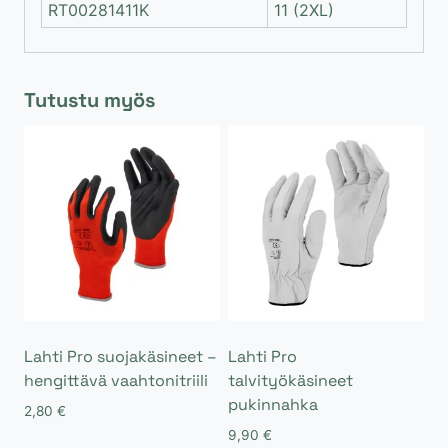
RT00281411K
11 (2XL)
Tutustu myös
Lahti Pro suojakäsineet –
Lahti Pro
hengittävä vaahtonitriili
talvityökäsineet
pukinnahka
2,80
€
9,90
€