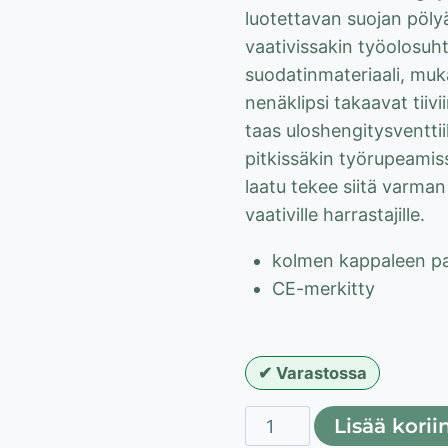
luotettavan suojan pöly
vaativissakin työolosuh
suodatinmateriaali, muk
nenäklipsi takaavat tiivi
taas uloshengitysventtii
pitkissäkin työrupeami
laatu tekee siitä varman 
vaativille harrastajille.
kolmen kappaleen p
CE-merkitty
Varastossa
Lahti
Lisää korii
Pro