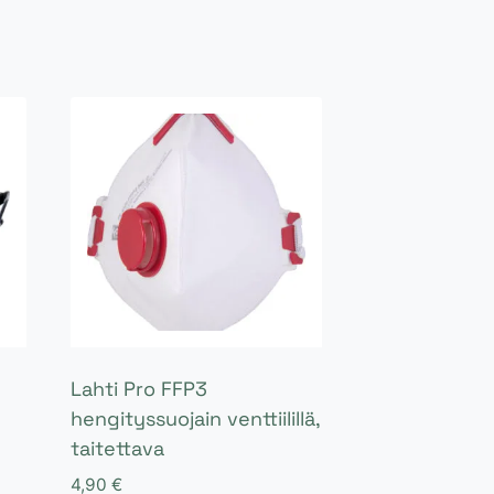
Lahti Pro FFP3
hengityssuojain venttiilillä,
taitettava
4,90
€