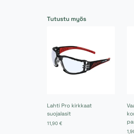
Tutustu myös
Lahti Pro kirkkaat
Va
suojalasit
ko
pa
11,90
€
1,