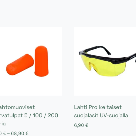
ahtomuoviset
Lahti Pro keltaiset
rvatulpat 5 / 100 / 200
suojalasit UV-suojalla
ria
6,90
€
Hintaluokka:
90
€
–
68,90
€