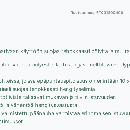
FFP2
Tuotetunnus:
RT001200400
hengityssuojain
venttiilillä
määrä
ivaan käyttöön suojaa tehokkaasti pölyltä ja muilta 
lahuovutettu polyesterikuitukangas, meltblown-polyp
uhteissa, joissa epäpuhtauspitoisuus on enintään 10 
aali suojaa tehokkaasti hengityselimiä
tiiviste takaavat mukavan ja tiiviin istuvuuden
stä ja vähentää hengitysvastusta
 valmistettu päänauha varmistaa erinomaisen istuvuu
atimukset