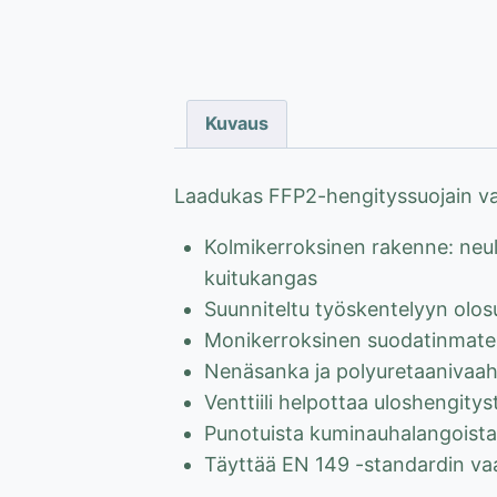
Kuvaus
Laadukas FFP2-hengityssuojain vaat
Kolmikerroksinen rakenne: neu
kuitukangas
Suunniteltu työskentelyyn olos
Monikerroksinen suodatinmateri
Nenäsanka ja polyuretaanivaahto
Venttiili helpottaa uloshengity
Punotuista kuminauhalangoista
Täyttää EN 149 -standardin va