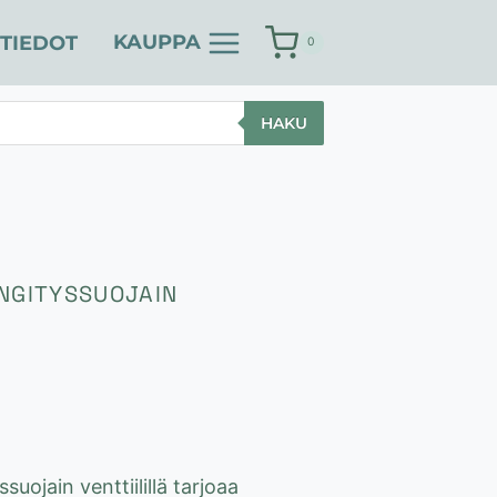
KAUPPA
TIEDOT
0
HAKU
ENGITYSSUOJAIN
uojain venttiilillä tarjoaa