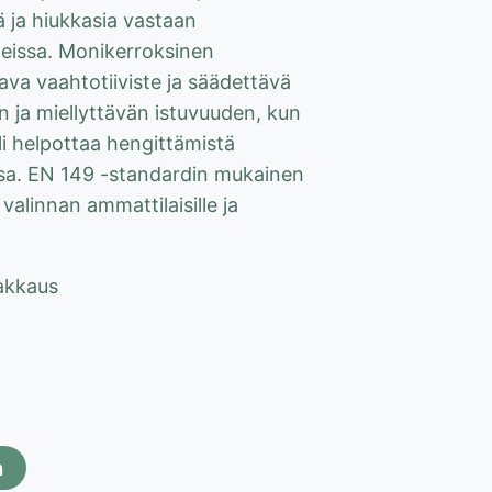
ä ja hiukkasia vastaan
teissa. Monikerroksinen
ava vaahtotiiviste ja säädettävä
in ja miellyttävän istuvuuden, kun
li helpottaa hengittämistä
ssa. EN 149 -standardin mukainen
valinnan ammattilaisille ja
akkaus
n