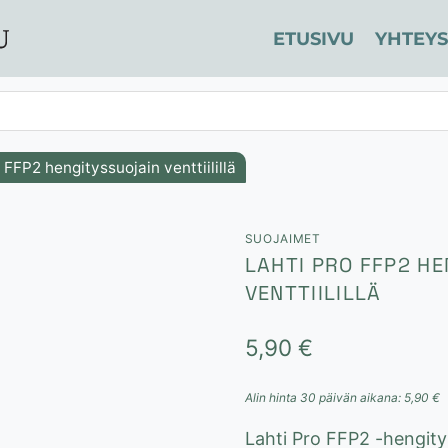
ETUSIVU
YHTEYS
 FFP2 hengityssuojain venttiilillä
SUOJAIMET
LAHTI PRO FFP2 H
VENTTIILILLÄ
5,90
€
Alin hinta 30 päivän aikana:
5,90
€
Lahti Pro FFP2 -hengityss