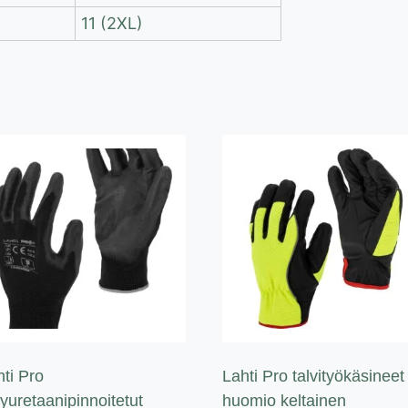
11 (2XL)
hti Pro
Lahti Pro talvityökäsineet
yuretaanipinnoitetut
huomio keltainen