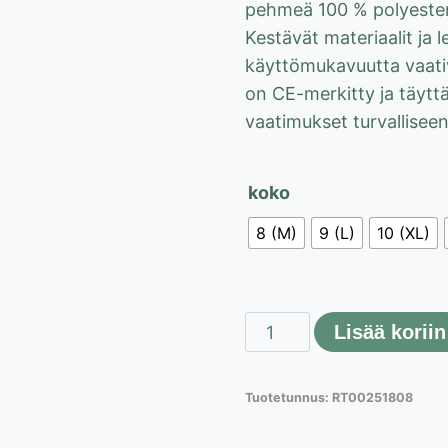
pehmeä 100 % polyesteri
Kestävät materiaalit ja 
käyttömukavuutta vaati
on CE-merkitty ja täytt
vaatimukset turvallisee
koko
8 (M)
9 (L)
10 (XL)
Lahti
Lisää koriin
Pro
fleecevuoratut
Tuotetunnus:
RT00251808
suojakäsineet
määrä