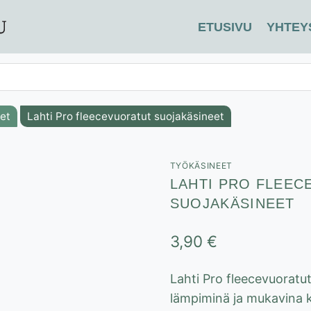
ETUSIVU
YHTEY
et
Lahti Pro fleecevuoratut suojakäsineet
TYÖKÄSINEET
LAHTI PRO FLEE
SUOJAKÄSINEET
3,90
€
Lahti Pro fleecevuoratu
lämpiminä ja mukavina ky