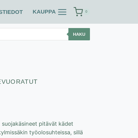
KAUPPA
STIEDOT
0
HAKU
CEVUORATUT
t suojakäsineet pitävät kädet
lmissäkin työolosuhteissa, sillä