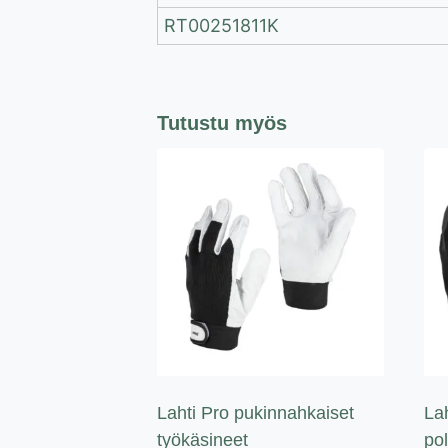
RT00251811K
Tutustu myös
Lahti Pro pukinnahkaiset
La
työkäsineet
pol