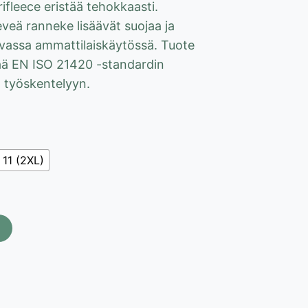
fleece eristää tehokkaasti.
leveä ranneke lisäävät suojaa ja
vassa ammattilaiskäytössä. Tuote
ää EN ISO 21420 -standardin
n työskentelyyn.
11 (2XL)