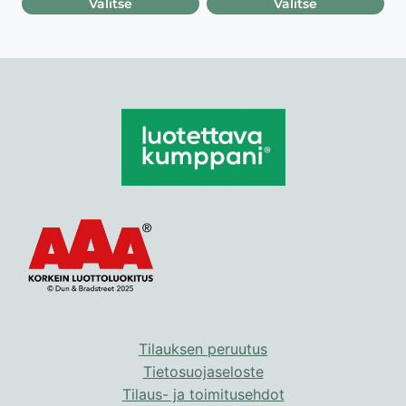
Valitse
Valitse
Tällä
Tällä
tuotteella
tuotteella
on
on
useampi
useampi
muunnelma.
muunnelma.
Voit
Voit
tehdä
tehdä
valinnat
valinnat
tuotteen
tuotteen
sivulla.
sivulla.
Tilauksen peruutus
Tietosuojaseloste
Tilaus- ja toimitusehdot