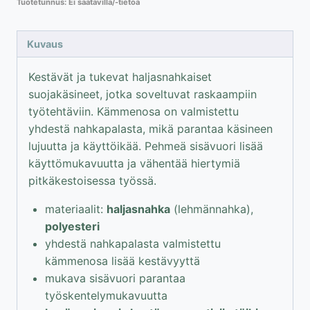
Tuotetunnus:
Ei saatavilla/-tietoa
suojakäsineet,
koko
10
Kuvaus
määrä
Kestävät ja tukevat haljasnahkaiset
suojakäsineet, jotka soveltuvat raskaampiin
työtehtäviin. Kämmenosa on valmistettu
yhdestä nahkapalasta, mikä parantaa käsineen
lujuutta ja käyttöikää. Pehmeä sisävuori lisää
käyttömukavuutta ja vähentää hiertymiä
pitkäkestoisessa työssä.
materiaalit:
haljasnahka
(lehmännahka),
polyesteri
yhdestä nahkapalasta valmistettu
kämmenosa lisää kestävyyttä
mukava sisävuori parantaa
työskentelymukavuutta