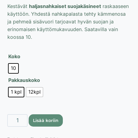
2,90 €
Kestävät
haljasnahkaiset suojakäsineet
raskaaseen
-
käyttöön. Yhdestä nahkapalasta tehty kämmenosa
29,90 €
ja pehmeä sisävuori tarjoavat hyvän suojan ja
erinomaisen käyttömukavuuden. Saatavilla vain
koossa 10.
Koko
10
Pakkauskoko
1 kpl
12kpl
Lahti
Lisää koriin
Pro
haljasnahkaiset