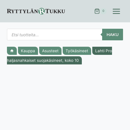
Siirry
sisältöön
0
Products
HAKU
search
Kauppa
Asusteet
Työkäsineet
Lahti Pro
haljasnahkaiset suojakäsineet, koko 10