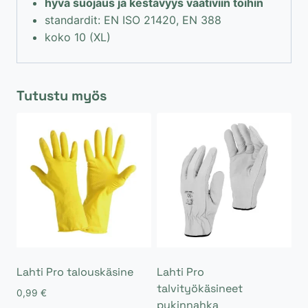
hyvä suojaus ja kestävyys vaativiin töihin
standardit: EN ISO 21420, EN 388
koko 10 (XL)
Tutustu myös
Lahti Pro talouskäsine
Lahti Pro
talvityökäsineet
0,99
€
pukinnahka