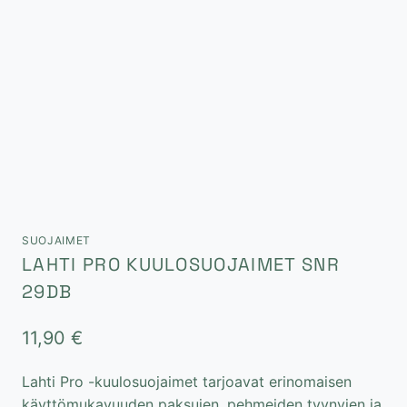
SUOJAIMET
LAHTI PRO KUULOSUOJAIMET SNR
29DB
11,90
€
Lahti Pro -kuulosuojaimet tarjoavat erinomaisen
käyttömukavuuden paksujen, pehmeiden tyynyjen ja