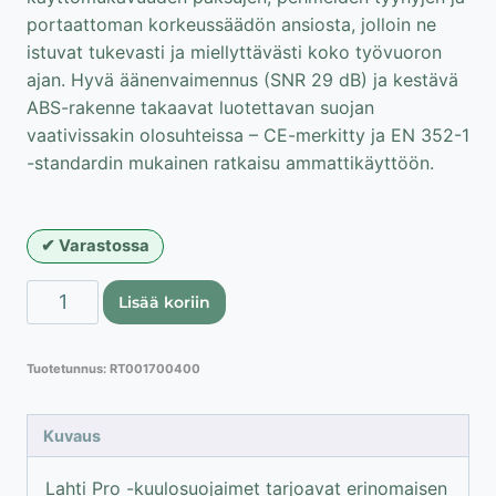
portaattoman korkeussäädön ansiosta, jolloin ne
istuvat tukevasti ja miellyttävästi koko työvuoron
ajan. Hyvä äänenvaimennus (SNR 29 dB) ja kestävä
ABS-rakenne takaavat luotettavan suojan
vaativissakin olosuhteissa – CE-merkitty ja EN 352-1
-standardin mukainen ratkaisu ammattikäyttöön.
Varastossa
Lahti
Lisää koriin
Pro
kuulosuojaimet
Tuotetunnus:
RT001700400
SNR
29db
määrä
Kuvaus
Lahti Pro -kuulosuojaimet tarjoavat erinomaisen