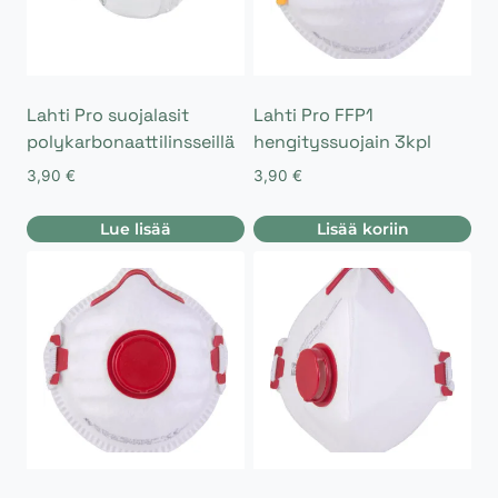
Lahti Pro suojalasit
Lahti Pro FFP1
polykarbonaattilinsseillä
hengityssuojain 3kpl
3,90
€
3,90
€
Lue lisää
Lisää koriin