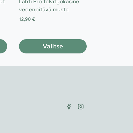
ut
Lahti Pro talvityökäsine
vedenpitävä musta
12,90
€
Valitse
Tällä
tuotteella
on
useampi
muunnelma.
Voit
tehdä
valinnat
tuotteen
sivulla.