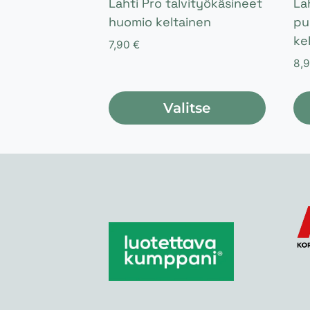
Lahti Pro talvityökäsineet
La
huomio keltainen
pu
ke
7,90
€
8,
Valitse
Tällä
Täl
tuotteella
tuo
on
on
useampi
us
muunnelma.
mu
Voit
Voi
tehdä
te
valinnat
va
tuotteen
tu
sivulla.
siv