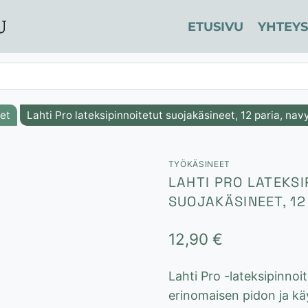
ETUSIVU
YHTEYS
et
Lahti Pro lateksipinnoitetut suojakäsineet, 12 paria, nav
TYÖKÄSINEET
LAHTI PRO LATEKSI
SUOJAKÄSINEET, 12
12,90
€
Lahti Pro -lateksipinnoi
erinomaisen pidon ja k