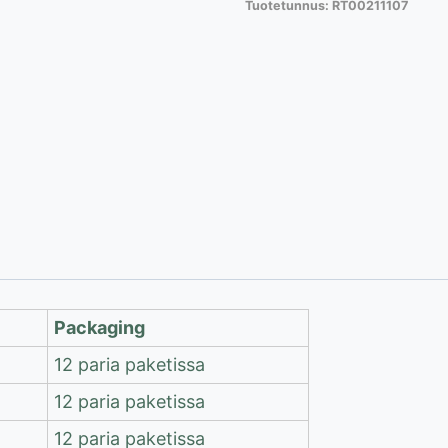
Tuotetunnus:
RT00211107
suojakäsineet,
12
paria,
navy/white
määrä
Packaging
12 paria paketissa
12 paria paketissa
12 paria paketissa