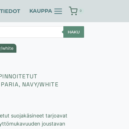
KAUPPA
TIEDOT
0
HAKU
y/white
PINNOITETUT
 PARIA, NAVY/WHITE
tetut suojakäsineet tarjoavat
äyttömukavuuden joustavan