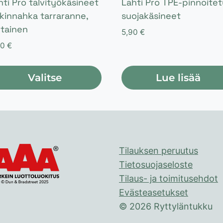
hti Pro talvityökäsineet
Lahti Pro TPE-pinnoitet
kinnahka tarraranne,
suojakäsineet
ltainen
5,90
€
90
€
Valitse
Lue lisää
lä
tteella
eampi
Tilauksen peruutus
unnelma.
Tietosuojaseloste
t
Tilaus- ja toimitusehdot
hdä
Evästeasetukset
linnat
© 2026 Ryttyläntukku
otteen
ulla.