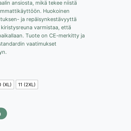
aalin ansiosta, mikä tekee niistä
 ammattikäyttöön. Huokoinen
lutuksen- ja repäisynkestävyyttä
 kiristysreuna varmistaa, että
paikallaan. Tuote on CE-merkitty ja
standardin vaatimukset
yn.
0 (XL)
11 (2XL)
n