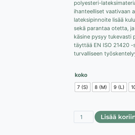
polyesteri-lateksimateri
ihanteelliset vaativaan
lateksipinnoite lisää ku
sekä parantaa otetta, ja
käsine pysyy tukevasti 
täyttää EN ISO 21420 -
turvalliseen työskentely
koko
7 (S)
8 (M)
9 (L)
1
Lahti
Lisää korii
Pro
lateksipinnoitetut