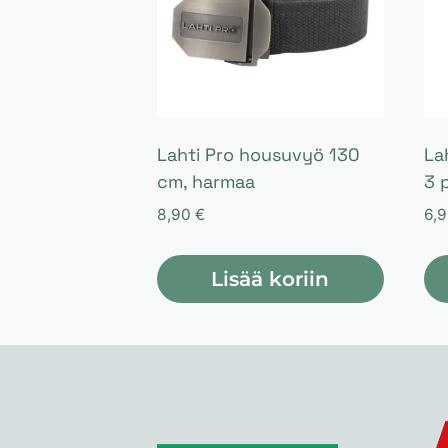
Lahti Pro housuvyö 130
La
cm, harmaa
3 
8,90
€
6,
Lisää koriin
Täl
tuo
on
us
mu