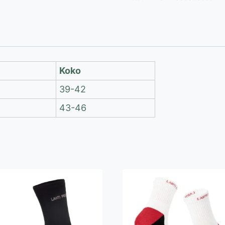
lyhyet
työsukat,
3
paria
määrä
Koko
39-42
43-46