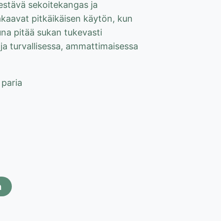
Kestävä sekoitekangas ja
takaavat pitkäikäisen käytön, kun
una pitää sukan tukevasti
koja turvallisessa, ammattimaisessa
paria
n