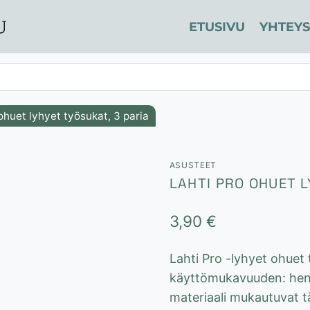
ETUSIVU
YHTEYS
ohuet lyhyet työsukat, 3 paria
ASUSTEET
LAHTI PRO OHUET L
3,90
€
Lahti Pro -lyhyet ohuet
käyttömukavuuden: hengi
materiaali mukautuvat t