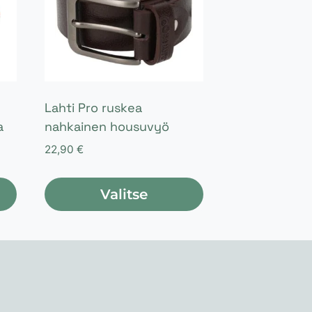
Lahti Pro ruskea
a
nahkainen housuvyö
22,90
€
Valitse
Tällä
tuotteella
on
useampi
muunnelma.