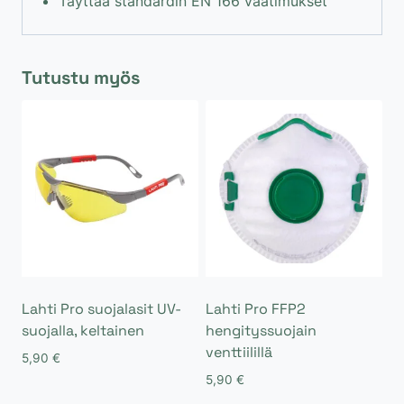
Täyttää standardin EN 166 vaatimukset
Tutustu myös
Lahti Pro suojalasit UV-
Lahti Pro FFP2
suojalla, keltainen
hengityssuojain
venttiilillä
5,90
€
5,90
€