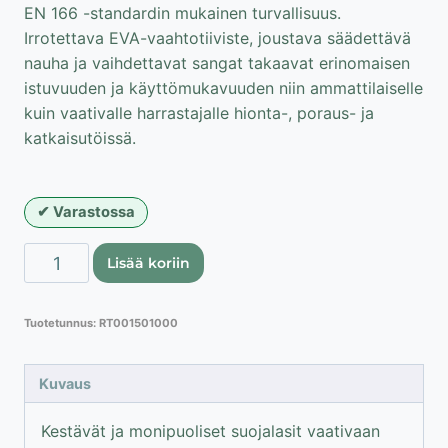
EN 166 -standardin mukainen turvallisuus.
Irrotettava EVA-vaahtotiiviste, joustava säädettävä
nauha ja vaihdettavat sangat takaavat erinomaisen
istuvuuden ja käyttömukavuuden niin ammattilaiselle
kuin vaativalle harrastajalle hionta-, poraus- ja
katkaisutöissä.
Varastossa
Lahti
Lisää koriin
Pro
suojalasit
Tuotetunnus:
RT001501000
UV
polykarbonaatti
määrä
Kuvaus
Kestävät ja monipuoliset suojalasit vaativaan