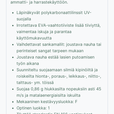
ammatti- ja harrastekäyttöön.
Läpinäkyvät polykarbonaattilinssit UV-
suojalla
Irrotettava EVA-vaahtotiiviste lisää tiiviyttä,
vaimentaa iskuja ja parantaa
käyttömukavuutta
Vaihdettavat sankamallit: joustava nauha tai
perinteiset sangat tarpeen mukaan
Joustava nauha estää lasien putoamisen
työn aikana
Suunniteltu suojaamaan silmiä kipinöiltä ja
roiskeilta hionta-, poraus-, leikkaus-, niitto-,
talttaus- ym. töissä
Suojaa 0,86 g hiukkasilta nopeuksiin asti 45
m/s ja matalaenergiaisilta iskuilta
Mekaaninen kestävyysluokka: F
Optinen luokka: 1