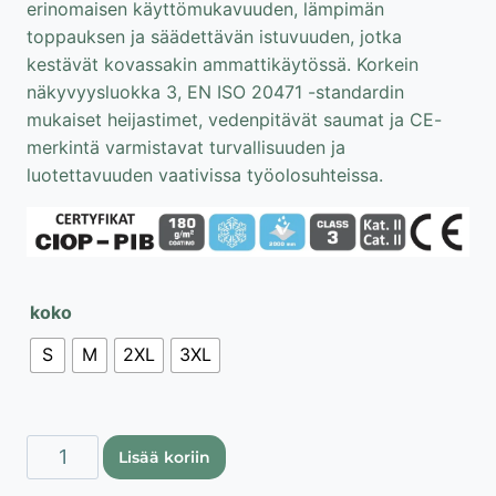
erinomaisen käyttömukavuuden, lämpimän
toppauksen ja säädettävän istuvuuden, jotka
kestävät kovassakin ammattikäytössä. Korkein
näkyvyysluokka 3, EN ISO 20471 -standardin
mukaiset heijastimet, vedenpitävät saumat ja CE-
merkintä varmistavat turvallisuuden ja
luotettavuuden vaativissa työolosuhteissa.
koko
S
M
2XL
3XL
Lahti
Lisää koriin
Pro