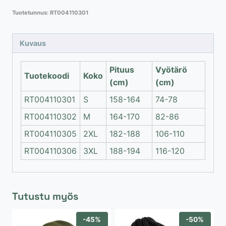
talvihaalarihousut
Tuotetunnus:
RT004110301
heijastimilla
määrä
Kuvaus
Pituus
Vyötärö
Tuotekoodi
Koko
(cm)
(cm)
RT004110301
S
158-164
74-78
RT004110302
M
164-170
82-86
RT004110305
2XL
182-188
106-110
RT004110306
3XL
188-194
116-120
Tutustu myös
-45%
-50%