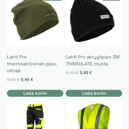
Lahti Pro
Lahti Pro akryylipipo 3M
thermoaktiivinen pipo,
THINSULATE, musta
vihreä
Alkuperäinen
Nykyinen
6,90
€
3,45
€
hinta
hinta
Alkuperäinen
Nykyinen
9,90
€
5,45
€
oli:
on:
hinta
hinta
6,90 €.
3,45 €.
oli:
on:
Lisää koriin
Lisää koriin
9,90 €.
5,45 €.