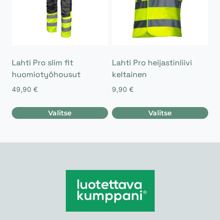
Lahti Pro slim fit
Lahti Pro heijastinliivi
huomiotyöhousut
keltainen
49,90
€
9,90
€
Valitse
Valitse
Tällä
Tällä
tuotteella
tuotteella
on
on
useampi
useampi
muunnelma.
muunnelma.
Voit
Voit
tehdä
tehdä
valinnat
valinnat