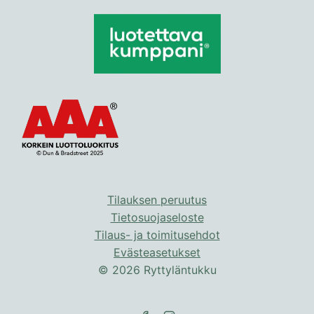
useampi
useampi
muunnelma.
muunnelma.
Voit
Voit
tehdä
tehdä
valinnat
valinnat
tuotteen
tuotteen
sivulla.
sivulla.
Tilauksen peruutus
Tietosuojaseloste
Tilaus- ja toimitusehdot
Evästeasetukset
© 2026 Ryttyläntukku