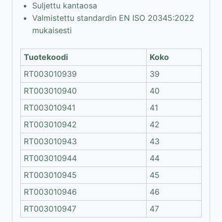
Suljettu kantaosa
Valmistettu standardin EN ISO 20345:2022
mukaisesti
Tuotekoodi
Koko
RT003010939
39
RT003010940
40
RT003010941
41
RT003010942
42
RT003010943
43
RT003010944
44
RT003010945
45
RT003010946
46
RT003010947
47