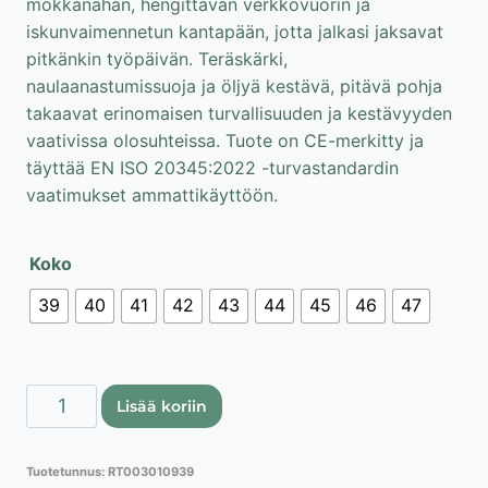
mokkanahan, hengittävän verkkovuorin ja
iskunvaimennetun kantapään, jotta jalkasi jaksavat
pitkänkin työpäivän. Teräskärki,
naulaanastumissuoja ja öljyä kestävä, pitävä pohja
takaavat erinomaisen turvallisuuden ja kestävyyden
vaativissa olosuhteissa. Tuote on CE-merkitty ja
täyttää EN ISO 20345:2022 -turvastandardin
vaatimukset ammattikäyttöön.
Koko
39
40
41
42
43
44
45
46
47
Lahti
Lisää koriin
Pro
turvakengät
Tuotetunnus:
RT003010939
nilkkurit