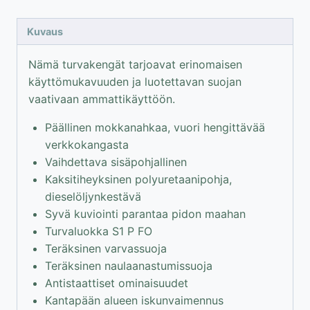
mokkanahkaa
määrä
Kuvaus
Nämä turvakengät tarjoavat erinomaisen
käyttömukavuuden ja luotettavan suojan
vaativaan ammattikäyttöön.
Päällinen mokkanahkaa, vuori hengittävää
verkkokangasta
Vaihdettava sisäpohjallinen
Kaksitiheyksinen polyuretaanipohja,
dieselöljynkestävä
Syvä kuviointi parantaa pidon maahan
Turvaluokka S1 P FO
Teräksinen varvassuoja
Teräksinen naulaanastumissuoja
Antistaattiset ominaisuudet
Kantapään alueen iskunvaimennus