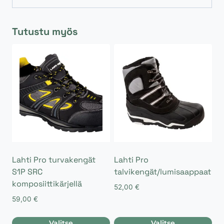
Tutustu myös
Lahti Pro turvakengät
Lahti Pro
S1P SRC
talvikengät/lumisaappaat
komposiittikärjellä
52,00
€
59,00
€
Valitse
Valitse