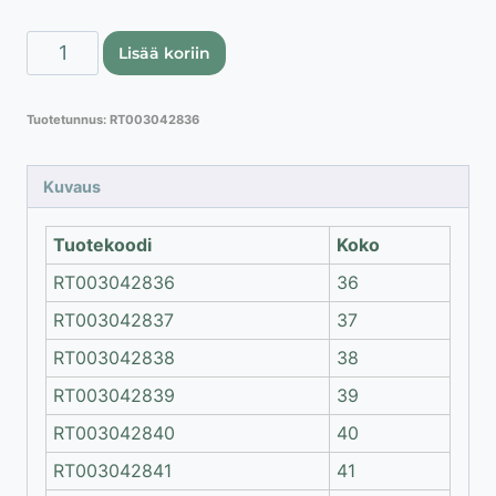
Lahti
Lisää koriin
Pro
turvakengät
Tuotetunnus:
RT003042836
S1P
SRC
teräskärki
Kuvaus
/
pistosuoja
Tuotekoodi
Koko
määrä
RT003042836
36
RT003042837
37
RT003042838
38
RT003042839
39
RT003042840
40
RT003042841
41