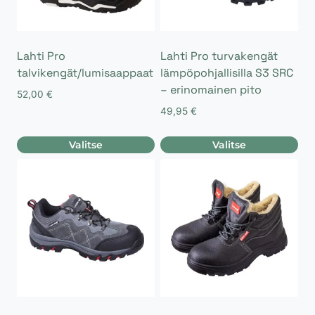
Lahti Pro
Lahti Pro turvakengät
talvikengät/lumisaappaat
lämpöpohjallisilla S3 SRC
– erinomainen pito
52,00
€
49,95
€
Valitse
Valitse
Tällä
Tällä
tuotteella
tuotteella
on
on
useampi
useampi
muunnelma.
muunnelma.
Voit
Voit
tehdä
tehdä
valinnat
valinnat
tuotteen
tuotteen