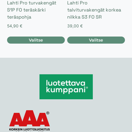
sivulla.
sivulla.
Lahti Pro turvakengät
Lahti Pro
S1P FO teräskärki
talviturvakengät korkea
teräspohja
nilkka S3 FO SR
54,90
€
39,00
€
Valitse
Valitse
Tällä
Tällä
tuotteella
tuotteella
on
on
useampi
useampi
muunnelma.
muunnelma.
Voit
Voit
tehdä
tehdä
valinnat
valinnat
tuotteen
tuotteen
sivulla.
sivulla.