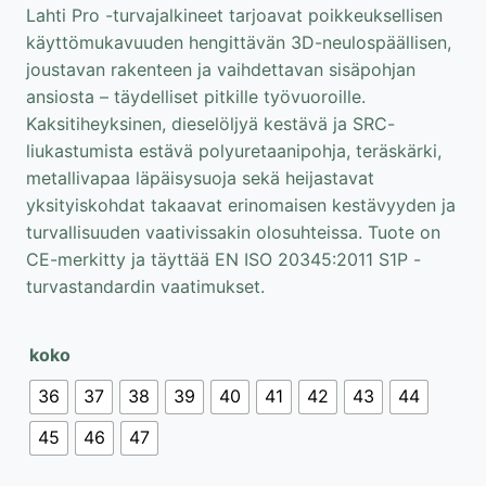
Lahti Pro -turvajalkineet tarjoavat poikkeuksellisen
käyttömukavuuden hengittävän 3D-neulospäällisen,
joustavan rakenteen ja vaihdettavan sisäpohjan
ansiosta – täydelliset pitkille työvuoroille.
Kaksitiheyksinen, dieselöljyä kestävä ja SRC-
liukastumista estävä polyuretaanipohja, teräskärki,
metallivapaa läpäisysuoja sekä heijastavat
yksityiskohdat takaavat erinomaisen kestävyyden ja
turvallisuuden vaativissakin olosuhteissa. Tuote on
CE-merkitty ja täyttää EN ISO 20345:2011 S1P -
turvastandardin vaatimukset.
koko
36
37
38
39
40
41
42
43
44
45
46
47