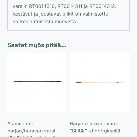
varsiin RT0014310, RT0014311 ja RT0014312.
Kestävät ja joustavat piikit on valmistettu
korkealaatuisesta muovista.
Saatat myös pitää...
Alumiininen
Harjan/haravan varsi
harjan/haravan varsi
”CLICK”-kiinnityksellä