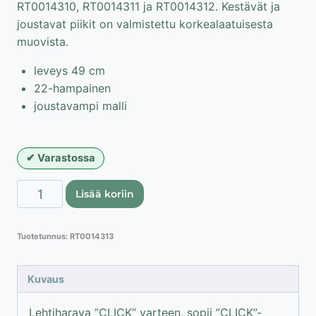
RT0014310, RT0014311 ja RT0014312. Kestävät ja
joustavat piikit on valmistettu korkealaatuisesta
muovista.
leveys 49 cm
22-hampainen
joustavampi malli
Varastossa
Lehtiharava
Lisää koriin
"CLICK"
varteen
Tuotetunnus:
RT0014313
määrä
Kuvaus
Lehtiharava ”CLICK” varteen, sopii ”CLICK”-