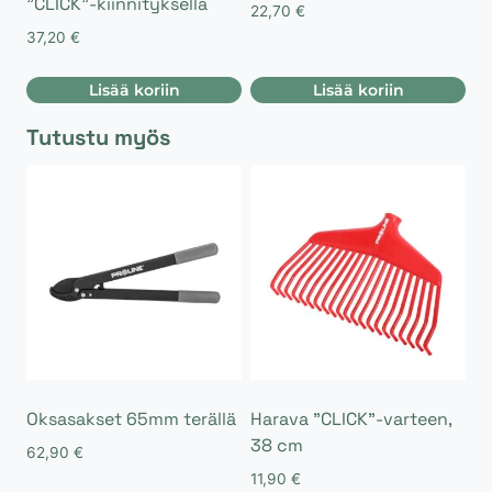
”CLICK”-kiinnityksellä
22,70
€
37,20
€
Lisää koriin
Lisää koriin
Tutustu myös
Oksasakset 65mm terällä
Harava ”CLICK”-varteen,
38 cm
62,90
€
11,90
€