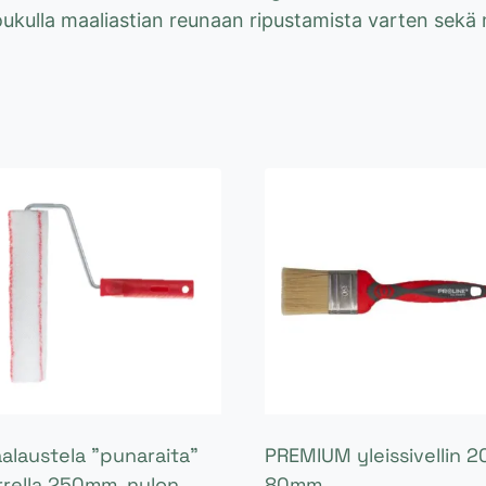
ukulla maaliastian reunaan ripustamista varten sekä m
alaustela ”punaraita”
PREMIUM yleissivellin 2
rrella 250mm, nylon
80mm