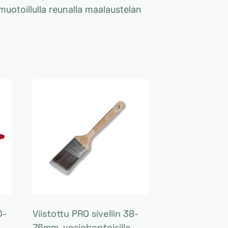
uotoillulla reunalla maalaustelan
0-
Viistottu PRO sivellin 38-
76mm, vesiohenteisille