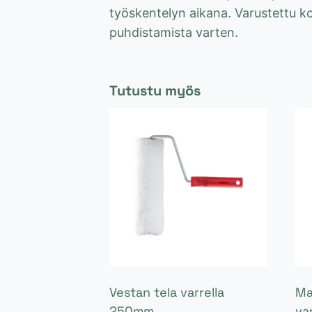
työskentelyn aikana. Varustettu ko
puhdistamista varten.
Tutustu myös
Vestan tela varrella
Ma
250mm
va