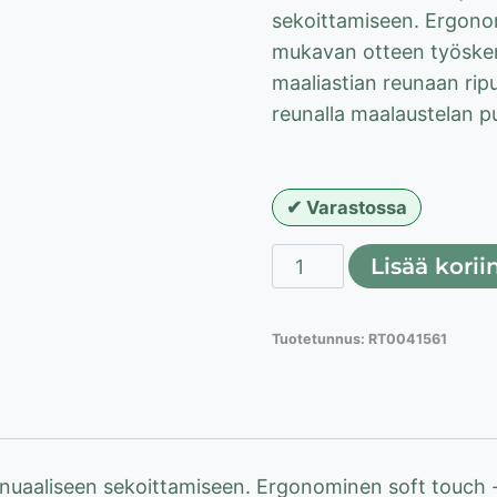
sekoittamiseen. Ergono
mukavan otteen työskent
maaliastian reunaan ripu
reunalla maalaustelan p
Varastossa
Maalinsekoitin,
Lisää korii
385
mm,
Tuotetunnus:
RT0041561
2-
komponenttinen
TPR-
kahva
määrä
manuaaliseen sekoittamiseen. Ergonominen soft touch