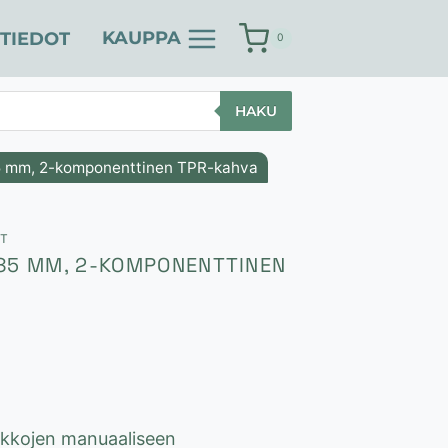
KAUPPA
TIEDOT
0
HAKU
85 mm, 2-komponenttinen TPR-kahva
ET
385 MM, 2-KOMPONENTTINEN
lakkojen manuaaliseen