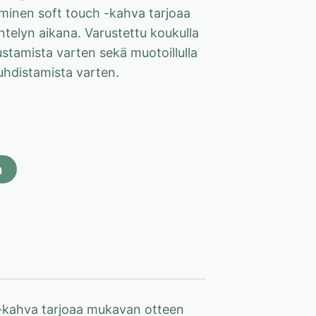
minen soft touch -kahva tarjoaa
elyn aikana. Varustettu koukulla
stamista varten sekä muotoillulla
uhdistamista varten.
n
 -kahva tarjoaa mukavan otteen