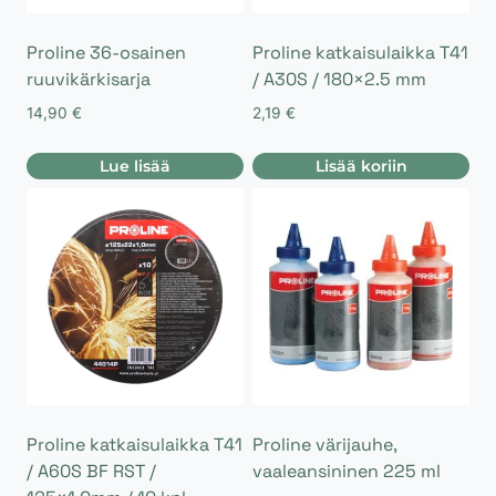
Proline 36-osainen
Proline katkaisulaikka T41
ruuvikärkisarja
/ A30S / 180×2.5 mm
14,90
€
2,19
€
Lue lisää
Lisää koriin
Proline katkaisulaikka T41
Proline värijauhe,
/ A60S BF RST /
vaaleansininen 225 ml