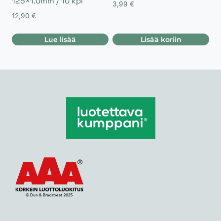
125×1.0mm / 10 kpl
3,99
€
12,90
€
Lue lisää
Lisää koriin