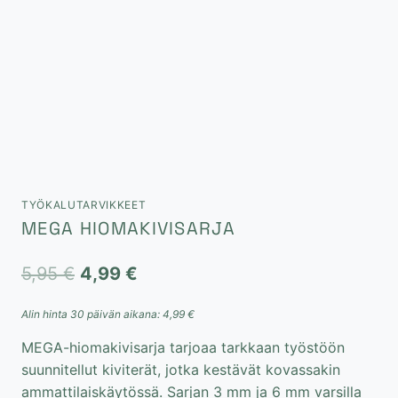
TYÖKALUTARVIKKEET
MEGA HIOMAKIVISARJA
Alkuperäinen
Nykyinen
5,95
€
4,99
€
hinta
hinta
Alin hinta 30 päivän aikana:
4,99
€
oli:
on:
MEGA-hiomakivisarja tarjoaa tarkkaan työstöön
5,95 €.
4,99 €.
suunnitellut kiviterät, jotka kestävät kovassakin
ammattilaiskäytössä. Sarjan 3 mm ja 6 mm varsilla