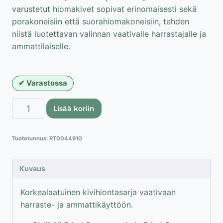
varustetut hiomakivet sopivat erinomaisesti sekä
porakoneisiin että suorahiomakoneisiin, tehden
niistä luotettavan valinnan vaativalle harrastajalle ja
ammattilaiselle.
Varastossa
MEGA
Lisää koriin
hiomakivisarja
määrä
Tuotetunnus:
RT0044910
Kuvaus
Korkealaatuinen kivihiontasarja vaativaan
harraste- ja ammattikäyttöön.