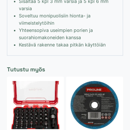
Sisältää 5 kpl 3 mm varsia ja 5 kpl 6 mm
varsia
Soveltuu monipuolisiin hionta- ja
viimeistelytöihin
Yhteensopiva useimpien porien ja
suorahiomakoneiden kanssa
Kestävä rakenne takaa pitkän käyttöiän
Tutustu myös