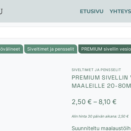
ETUSIVU
YHTEYS
övälineet
Siveltimet ja pensselit
PREMIUM sivellin vesio
SIVELTIMET JA PENSSELIT
PREMIUM SIVELLIN 
MAALEILLE 20-80
Hint
2,50
€
–
8,10
€
2,50
Alin hinta 30 päivän aikana:
2,50
€
-
Suunniteltu maalaustöihin