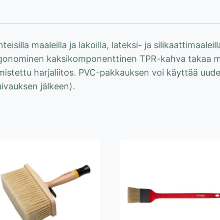
80mm
määrä
silla maaleilla ja lakoilla, lateksi- ja silikaattimaaleil
 Ergonominen kaksikomponenttinen TPR-kahva takaa 
stettu harjaliitos. PVC-pakkauksen voi käyttää uudel
uivauksen jälkeen).