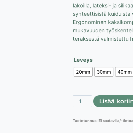
8,10
lakoilla, lateksi- ja silik
synteettisistä kuiduista 
Ergonominen kaksikomp
mukavuuden työskentel
teräksestä valmistettu ha
Leveys
20mm
30mm
40mm
PREMIUM
Lisää korii
sivellin
vesiohenteisille
Tuotetunnus:
Ei saatavilla/-tieto
maaleille
20-