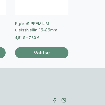
Pyöreä PREMIUM
yleissivellin 15-25mm
Hintaluokka:
4,51
€
–
7,30
€
4,51 €
-
Valitse
7,30 €
Tällä
tuotteella
on
useampi
muunnelma.
Voit
tehdä