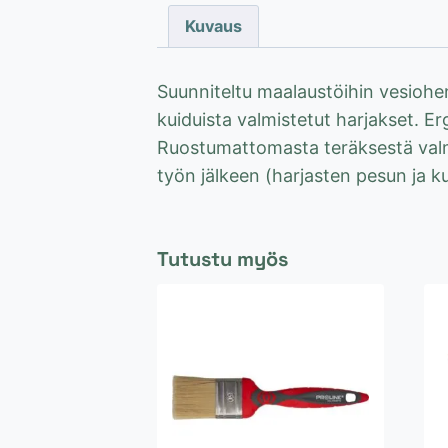
Kuvaus
Suunniteltu maalaustöihin vesiohentei
kuiduista valmistetut harjakset.
Ruostumattomasta teräksestä valmi
työn jälkeen (harjasten pesun ja k
Tutustu myös