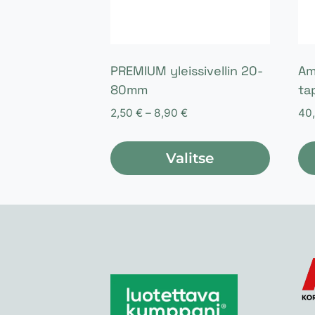
PREMIUM yleissivellin 20-
Am
80mm
ta
Hintaluokka:
2,50
€
–
8,90
€
40
2,50 €
-
Valitse
8,90 €
Tällä
tuotteella
on
useampi
muunnelma.
Voit
tehdä