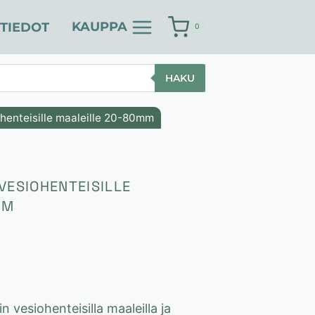
KAUPPA
TIEDOT
0
HAKU
henteisille maaleille 20-80mm
VESIOHENTEISILLE
MM
aluokka:
 €
 vesiohenteisilla maaleilla ja