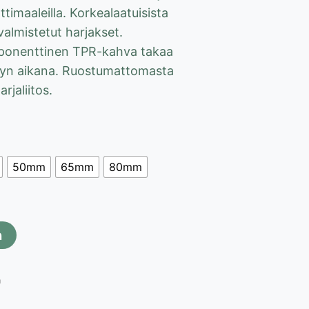
 €
aattimaaleilla. Korkealaatuisista
valmistetut harjakset.
onenttinen TPR-kahva takaa
yn aikana. Ruostumattomasta
rjaliitos.
50mm
65mm
80mm
n
a