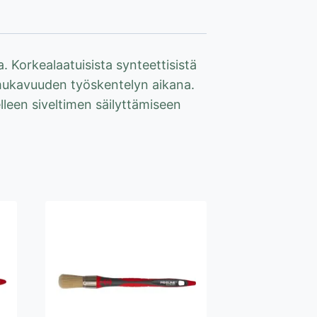
la. Korkealaatuisista synteettisistä
mukavuuden työskentelyn aikana.
leen siveltimen säilyttämiseen