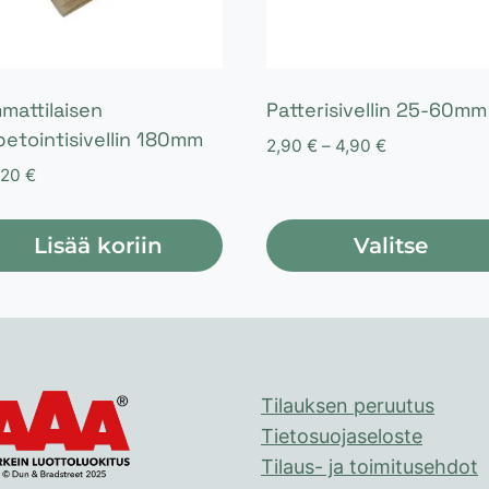
mattilaisen
Patterisivellin 25-60mm
petointisivellin 180mm
Hintaluokka:
2,90
€
–
4,90
€
2,90 €
,20
€
-
4,90 €
Lisää koriin
Valitse
Tällä
tuotteella
on
useampi
Tilauksen peruutus
muunnelma.
Tietosuojaseloste
Voit
Tilaus- ja toimitusehdot
tehdä