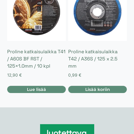
Proline katkaisulaikka T41
Proline katkaisulaikka
/ A60S BF RST /
T42 / A36S / 125 x 2.5
125×1.0mm / 10 kpl
mm
12,90
€
0,99
€
Lue lisää
Lisää koriin