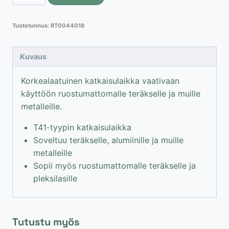
katkaisulaikka
T41
Tuotetunnus:
RT0044018
/
A36S
RST
Kuvaus
/
180x1.6mm
Korkealaatuinen katkaisulaikka vaativaan
määrä
käyttöön ruostumattomalle teräkselle ja muille
metalleille.
T41-tyypin katkaisulaikka
Soveltuu teräkselle, alumiinille ja muille
metalleille
Sopii myös ruostumattomalle teräkselle ja
pleksilasille
Tutustu myös