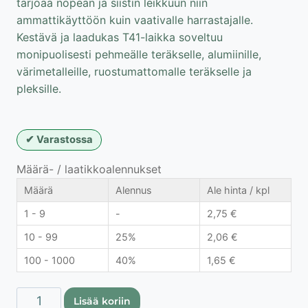
tarjoaa nopean ja siistin leikkuun niin
ammattikäyttöön kuin vaativalle harrastajalle.
Kestävä ja laadukas T41-laikka soveltuu
monipuolisesti pehmeälle teräkselle, alumiinille,
värimetalleille, ruostumattomalle teräkselle ja
pleksille.
Varastossa
Määrä- / laatikkoalennukset
Määrä
Alennus
Ale hinta / kpl
1 - 9
-
2,75
€
10 - 99
25%
2,06
€
100 - 1000
40%
1,65
€
Proline
Lisää koriin