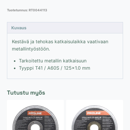
T41
Tuotetunnus:
RT0044113
/
A60S
/
Kuvaus
125×1.0
mm
Kestävä ja tehokas katkaisulaikka vaativaan
määrä
metallintyöstöön.
Tarkoitettu metallin katkaisuun
Tyyppi T41 / A60S / 125×1.0 mm
Tutustu myös