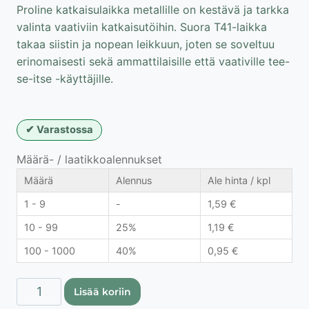
Proline katkaisulaikka metallille on kestävä ja tarkka
valinta vaativiin katkaisutöihin. Suora T41-laikka
takaa siistin ja nopean leikkuun, joten se soveltuu
erinomaisesti sekä ammattilaisille että vaativille tee-
se-itse -käyttäjille.
Varastossa
Määrä- / laatikkoalennukset
Määrä
Alennus
Ale hinta / kpl
1 - 9
-
1,59
€
10 - 99
25%
1,19
€
100 - 1000
40%
0,95
€
Proline
Lisää koriin
katkaisulaikka