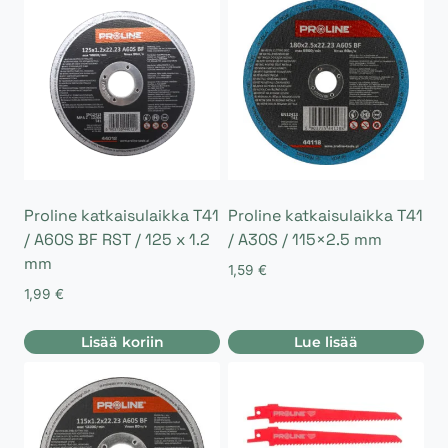
Proline katkaisulaikka T41
Proline katkaisulaikka T41
/ A60S BF RST / 125 x 1.2
/ A30S / 115×2.5 mm
mm
1,59
€
1,99
€
Lisää koriin
Lue lisää