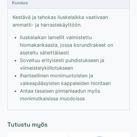
leveys
Kuvaus
30
mm
Kestävä ja tehokas liuskelaikka vaativaan
/
ammatti- ja harrastekäyttöön.
P40
liuskelaikan lamellit valmistettu
määrä
hiomakankaasta, jossa korundirakeet on
aseteltu säteittäisesti
Soveltuu erityisesti puhdistukseen ja
viimeistelykiillotukseen
Ihanteellinen monimuotoisten ja
vaikeapääsyisten kappaleiden hiontaan
Antaa tasaisen pinnanlaadun myös
monimutkaisissa muodoissa
Tutustu myös