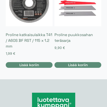
Proline katkaisulaikka T41
Proline puukkosahan
/ A60S BF RST / 115 x 1.2
teräsarja
mm
9,90
€
1,99
€
Lisää koriin
Lisää koriin