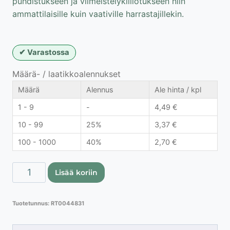
puhdistukseen ja viimeistelykiillotukseen niin
ammattilaisille kuin vaativille harrastajillekin.
Varastossa
Määrä- / laatikkoalennukset
Määrä
Alennus
Ale hinta / kpl
1 - 9
-
4,49
€
10 - 99
25%
3,37
€
100 - 1000
40%
2,70
€
Proline
Lisää koriin
liuskelaikka
ø60
Tuotetunnus:
RT0044831
mm
/