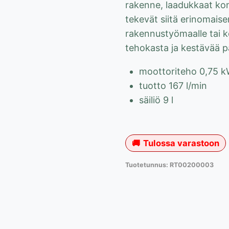
rakenne, laadukkaat kom
tekevät siitä erinomaise
rakennustyömaalle tai k
tehokasta ja kestävää p
moottoriteho 0,75 
tuotto 167 l/min
säiliö 9 l
Tulossa varastoon
Tuotetunnus:
RT00200003