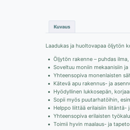
Kuvaus
Laadukas ja huoltovapaa öljytön k
Öljytön rakenne – puhdas ilma
Soveltuu moniin mekaanisiin ja
Yhteensopiva monenlaisten säh
Kätevä apu rakennus- ja asenn
Hyödyllinen lukkosepän, korjaam
Sopii myös puutarhatöihin, esi
Helppo liittää erilaisiin liitäntä- 
Yhteensopiva erilaisten työkalu
Toimii hyvin maalaus- ja tapet