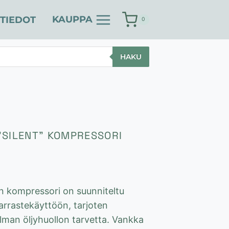
KAUPPA
TIEDOT
0
HAKU
”SILENT” KOMPRESSORI
n kompressori on suunniteltu
arrastekäyttöön, tarjoten
ilman öljyhuollon tarvetta. Vankka