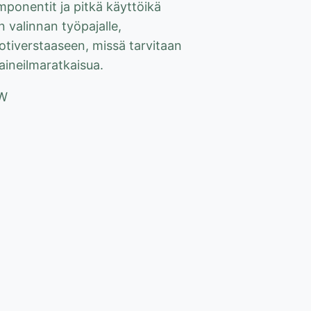
ponentit ja pitkä käyttöikä
n valinnan työpajalle,
otiverstaaseen, missä tarvitaan
aineilmaratkaisua.
kW