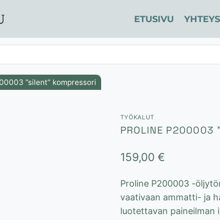
ETUSIVU
YHTEYS
00003 ”silent” kompressori
TYÖKALUT
PROLINE P200003 
159,00
€
Proline P200003 -öljytö
vaativaan ammatti- ja h
luotettavan paineilman 