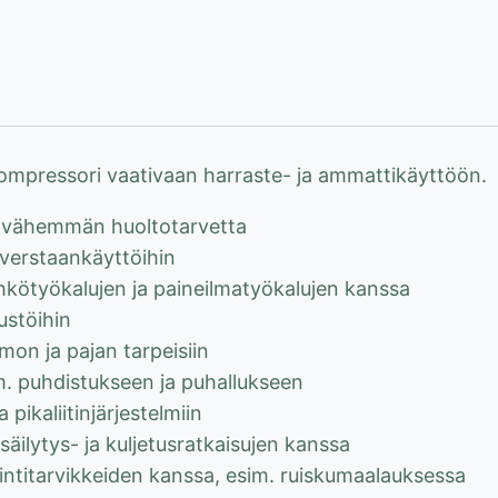
ompressori vaativaan harraste- ja ammattikäyttöön.
, vähemmän huoltotarvetta
 verstaankäyttöihin
kötyökalujen ja paineilmatyökalujen kanssa
ustöihin
on ja pajan tarpeisiin
m. puhdistukseen ja puhallukseen
ja pikaliitinjärjestelmiin
säilytys- ja kuljetusratkaisujen kanssa
ointitarvikkeiden kanssa, esim. ruiskumaalauksessa