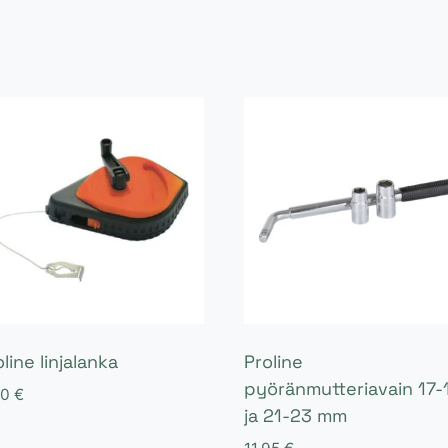
line linjalanka
Proline
pyöränmutteriavain 17-
90
€
ja 21-23 mm