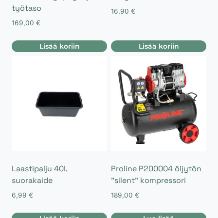
työtaso
16,90
€
169,00
€
Lisää koriin
Lisää koriin
Laastipalju 40l,
Proline P200004 öljytön
suorakaide
”silent” kompressori
6,99
€
189,00
€