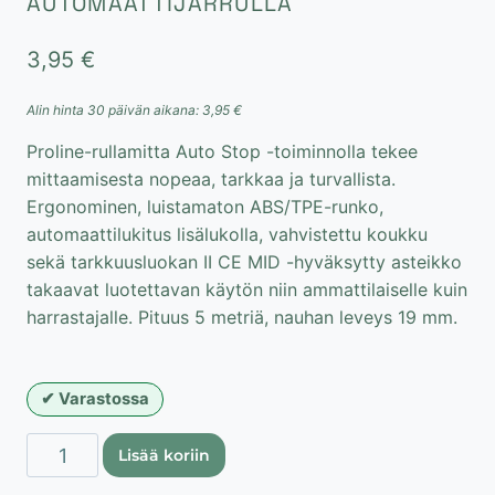
AUTOMAATTIJARRULLA
3,95
€
Alin hinta 30 päivän aikana:
3,95
€
Proline-rullamitta Auto Stop -toiminnolla tekee
mittaamisesta nopeaa, tarkkaa ja turvallista.
Ergonominen, luistamaton ABS/TPE-runko,
automaattilukitus lisälukolla, vahvistettu koukku
sekä tarkkuusluokan II CE MID -hyväksytty asteikko
takaavat luotettavan käytön niin ammattilaiselle kuin
harrastajalle. Pituus 5 metriä, nauhan leveys 19 mm.
Varastossa
Proline
Lisää koriin
rullamitta