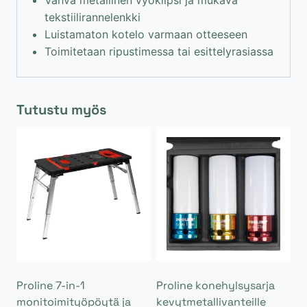
Vahva metallinen vyöklipsi ja mukava
tekstiilirannelenkki
Luistamaton kotelo varmaan otteeseen
Toimitetaan ripustimessa tai esittelyrasiassa
Tutustu myös
Proline 7-in-1
Proline konehylsysarja
monitoimityöpöytä ja
kevytmetallivanteille