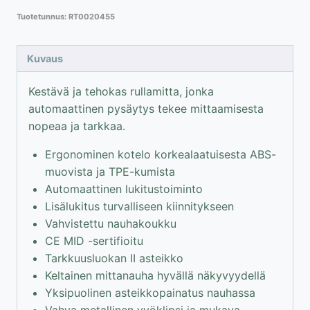
5m
Tuotetunnus:
RT0020455
/
19
mm
Kuvaus
automaattijarrulla
määrä
Kestävä ja tehokas rullamitta, jonka
automaattinen pysäytys tekee mittaamisesta
nopeaa ja tarkkaa.
Ergonominen kotelo korkealaatuisesta ABS-
muovista ja TPE-kumista
Automaattinen lukitustoiminto
Lisälukitus turvalliseen kiinnitykseen
Vahvistettu nauhakoukku
CE MID -sertifioitu
Tarkkuusluokan II asteikko
Keltainen mittanauha hyvällä näkyvyydellä
Yksipuolinen asteikkopainatus nauhassa