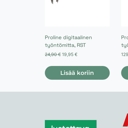
Proline digitaalinen
Pr
työntömitta, RST
ty
Alkuperäinen
Nykyinen
24,90
€
19,95
€
12
hinta
hinta
oli:
on:
Lisää koriin
24,90 €.
19,95 €.