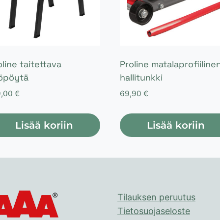
oline taitettava
Proline matalaprofiiline
öpöytä
hallitunkki
9,00
€
69,90
€
Lisää koriin
Lisää koriin
Tilauksen peruutus
Tietosuojaseloste