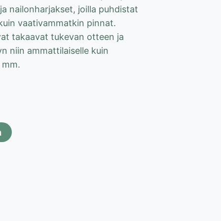
ja nailonharjakset, joilla puhdistat
 kuin vaativammatkin pinnat.
t takaavat tukevan otteen ja
n niin ammattilaiselle kuin
0 mm.
n