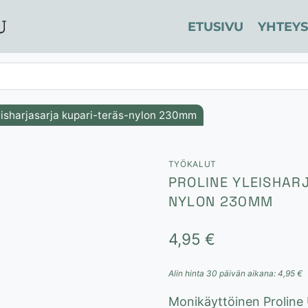
ETUSIVU
YHTEYS
eisharjasarja kupari-teräs-nylon 230mm
TYÖKALUT
PROLINE YLEISHAR
NYLON 230MM
4,95
€
Alin hinta 30 päivän aikana:
4,95
€
Monikäyttöinen Proline