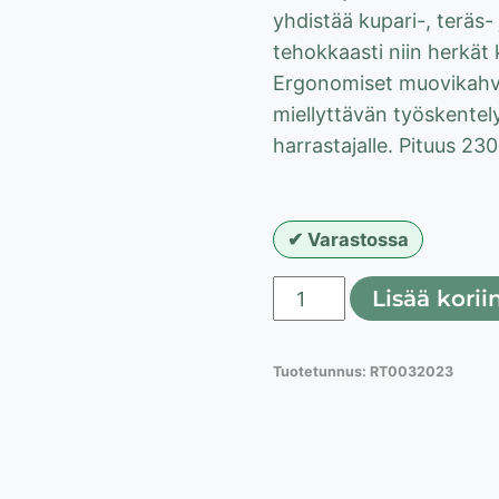
yhdistää kupari-, teräs- 
tehokkaasti niin herkät
Ergonomiset muovikahva
miellyttävän työskentely
harrastajalle. Pituus 23
Varastossa
Proline
Lisää korii
yleisharjasarja
kupari-
Tuotetunnus:
RT0032023
teräs-
nylon
230mm
määrä