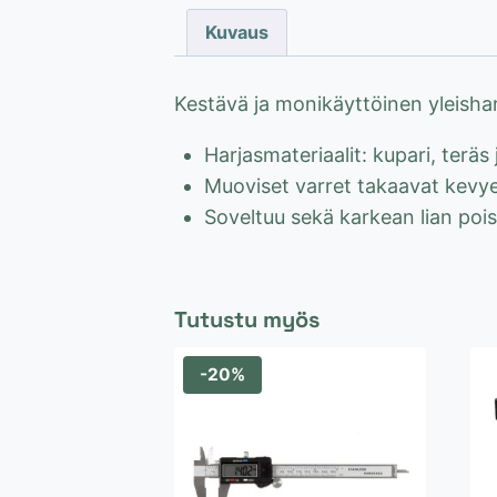
Kuvaus
Kestävä ja monikäyttöinen yleishar
Harjasmateriaalit: kupari, teräs 
Muoviset varret takaavat kevy
Soveltuu sekä karkean lian poi
Tutustu myös
-20%