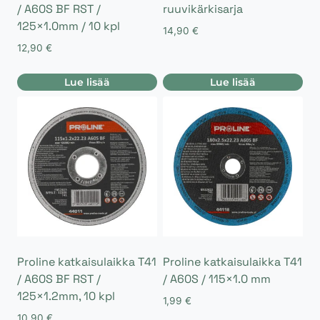
/ A60S BF RST /
ruuvikärkisarja
125×1.0mm / 10 kpl
14,90
€
12,90
€
Lue lisää
Lue lisää
Proline katkaisulaikka T41
Proline katkaisulaikka T41
/ A60S BF RST /
/ A60S / 115×1.0 mm
125×1.2mm, 10 kpl
1,99
€
10,90
€