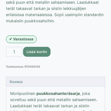
sekä puun että metallin sahaamiseen. Laadukkaat
terät takaavat tarkan ja siistin leikkuujäljen
erilaisissa materiaaleissa. Sopii useimpiin standardin
mukaisiin puukkosahoihin.
Varastossa
Proline
Lisää koriin
puukkosahan
teräsarja
Tuotetunnus:
RT0093125
määrä
Kuvaus
Monipuolinen
puukkosahanteräsarja
, joka
soveltuu sekä puun että metallin sahaamiseen.
Laadukkaat terät takaavat tarkan ja siistin