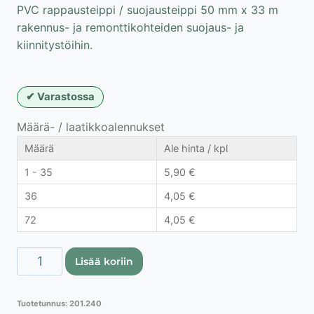
PVC rappausteippi / suojausteippi 50 mm x 33 m
rakennus- ja remonttikohteiden suojaus- ja
kiinnitystöihin.
Varastossa
Määrä- / laatikkoalennukset
Määrä
Ale hinta / kpl
1 - 35
5,90
€
36
4,05
€
72
4,05
€
PVC
Lisää koriin
rappausteippi
/
Tuotetunnus:
201.240
suojausteippi