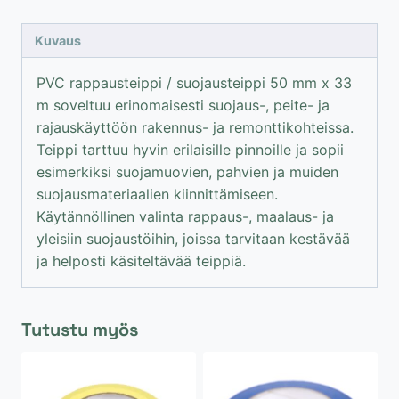
50mm
x
Kuvaus
33
m
PVC rappausteippi / suojausteippi 50 mm x 33
määrä
m soveltuu erinomaisesti suojaus-, peite- ja
rajauskäyttöön rakennus- ja remonttikohteissa.
Teippi tarttuu hyvin erilaisille pinnoille ja sopii
esimerkiksi suojamuovien, pahvien ja muiden
suojausmateriaalien kiinnittämiseen.
Käytännöllinen valinta rappaus-, maalaus- ja
yleisiin suojaustöihin, joissa tarvitaan kestävää
ja helposti käsiteltävää teippiä.
Tutustu myös