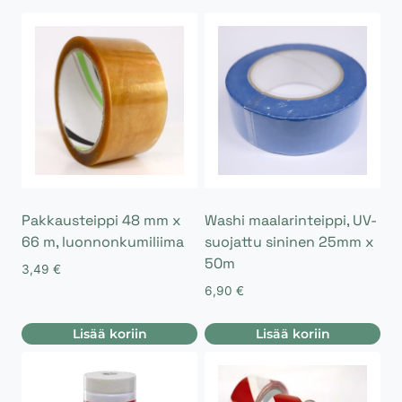
Pakkausteippi 48 mm x
Washi maalarinteippi, UV-
66 m, luonnonkumiliima
suojattu sininen 25mm x
50m
3,49
€
6,90
€
Lisää koriin
Lisää koriin