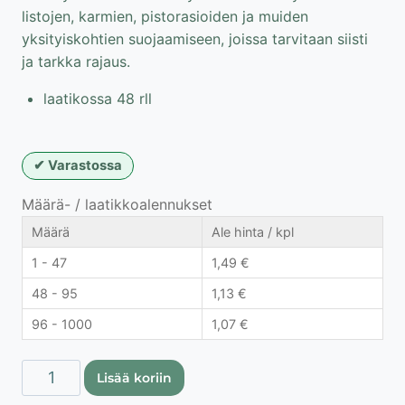
listojen, karmien, pistorasioiden ja muiden
yksityiskohtien suojaamiseen, joissa tarvitaan siisti
ja tarkka rajaus.
laatikossa 48 rll
Varastossa
Määrä- / laatikkoalennukset
Määrä
Ale hinta / kpl
1 - 47
1,49
€
48 - 95
1,13
€
96 - 1000
1,07
€
Maalarinteippi
Lisää koriin
19mmx50m