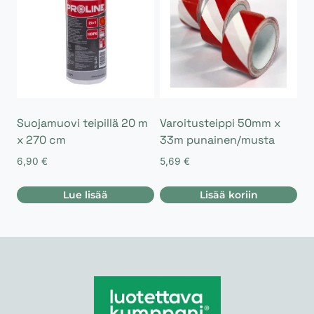
Suojamuovi teipillä 20 m
Varoitusteippi 50mm x
x 270 cm
33m punainen/musta
6,90
€
5,69
€
Lue lisää
Lisää koriin