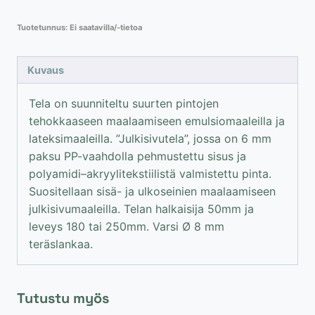
maalaustela
Tuotetunnus:
Ei saatavilla/-tietoa
70mm
/
180-
Kuvaus
250mm
määrä
Tela on suunniteltu suurten pintojen
tehokkaaseen maalaamiseen emulsiomaaleilla ja
lateksimaaleilla. ”Julkisivutela”, jossa on 6 mm
paksu PP-vaahdolla pehmustettu sisus ja
polyamidi–akryyli­tekstiilistä valmistettu pinta.
Suositellaan sisä- ja ulkoseinien maalaamiseen
julkisivumaaleilla. Telan halkaisija 50mm ja
leveys 180 tai 250mm. Varsi Ø 8 mm
teräslankaa.
Tutustu myös