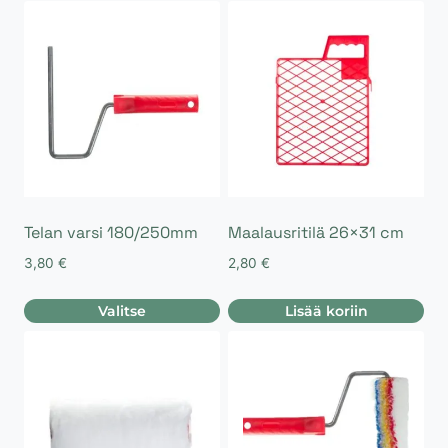
Telan varsi 180/250mm
Maalausritilä 26×31 cm
3,80
€
2,80
€
Valitse
Lisää koriin
Tällä
tuotteella
on
useampi
muunnelma.