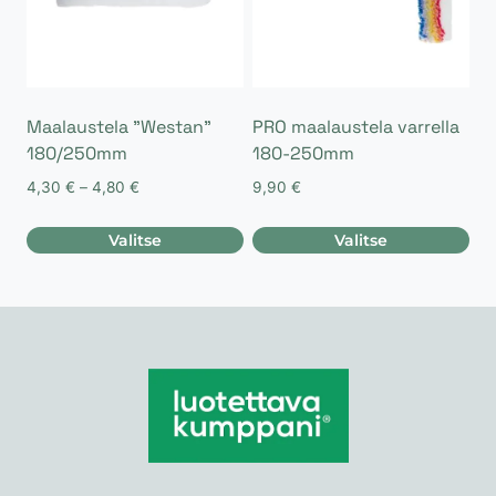
Voit
tehdä
valinnat
tuotteen
sivulla.
Maalaustela ”Westan”
PRO maalaustela varrella
180/250mm
180-250mm
Hintaluokka:
4,30
€
–
4,80
€
9,90
€
4,30 €
-
Valitse
Valitse
4,80 €
Tällä
Tällä
tuotteella
tuotteella
on
on
useampi
useampi
muunnelma.
muunnelma.
Voit
Voit
tehdä
tehdä
valinnat
valinnat
tuotteen
tuotteen