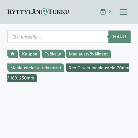
Siirry
sisältöön
0
Products
HAKU
search
Kauppa
Työkalut
Maalaustyövälineet
Maalaustelat ja telavarret
Rex Oliwka maalaustela 70mm
/ 180-250mm