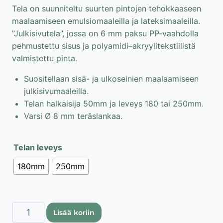
Tela on suunniteltu suurten pintojen tehokkaaseen
maalaamiseen emulsiomaaleilla ja lateksimaaleilla.
”Julkisivutela”, jossa on 6 mm paksu PP-vaahdolla
pehmustettu sisus ja polyamidi–akryyli­tekstiilistä
valmistettu pinta.
Suositellaan sisä- ja ulkoseinien maalaamiseen
julkisivumaaleilla.
Telan halkaisija 50mm ja leveys 180 tai 250mm.
Varsi Ø 8 mm teräslankaa.
Telan leveys
180mm
250mm
Rex
Lisää koriin
Oliwka