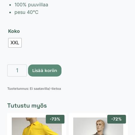
100% puuvillaa
pesu 40°C
Koko
XXL
Stedman
Lisää koriin
Classic
t-
Tuotetunnus:
Ei saatavilla/-tietoa
paita,
yösininen
Tutustu myös
määrä
-73%
-72%