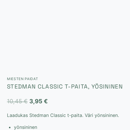
MIESTEN PAIDAT
STEDMAN CLASSIC T-PAITA, YÖSININEN
Alkuperäinen
Nykyinen
10,45
€
3,95
€
hinta
hinta
Laadukas Stedman Classic t-paita. Väri yönsininen.
oli:
on:
yönsininen
10,45 €.
3,95 €.