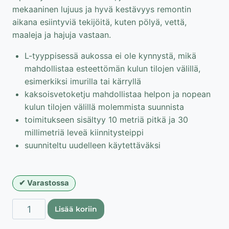
mekaaninen lujuus ja hyvä kestävyys remontin
aikana esiintyviä tekijöitä, kuten pölyä, vettä,
maaleja ja hajuja vastaan.
L-tyyppisessä aukossa ei ole kynnystä, mikä
mahdollistaa esteettömän kulun tilojen välillä,
esimerkiksi imurilla tai kärryllä
kaksoisvetoketju mahdollistaa helpon ja nopean
kulun tilojen välillä molemmista suunnista
toimitukseen sisältyy 10 metriä pitkä ja 30
millimetriä leveä kiinnitysteippi
suunniteltu uudelleen käytettäväksi
Varastossa
Vetokejuovi,
Lisää koriin
L-