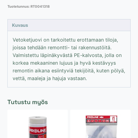
malli
Tuotetunnus:
RT0041318
110x220
cm
määrä
Kuvaus
Vetoketjuovi on tarkoitettu erottamaan tiloja,
joissa tehdään remontti- tai rakennustöitä.
Valmistettu läpinäkyvästä PE-kalvosta, jolla on
korkea mekaaninen lujuus ja hyvä kestävyys
remontin aikana esiintyviä tekijöitä, kuten pölyä,
vettä, maaleja ja hajuja vastaan.
Tutustu myös