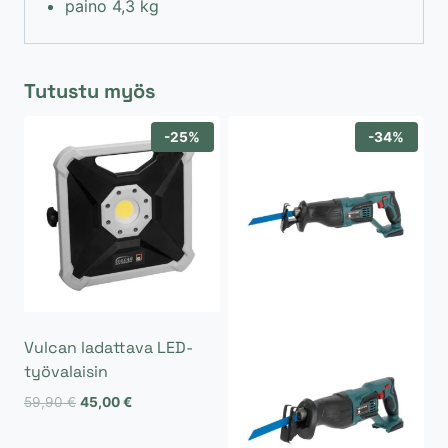
paino 4,3 kg
Tutustu myös
-25%
-34%
Vulcan ladattava LED-
työvalaisin
Alkuperäinen
Nykyinen
59,90
€
45,00
€
hinta
hinta
oli:
on: