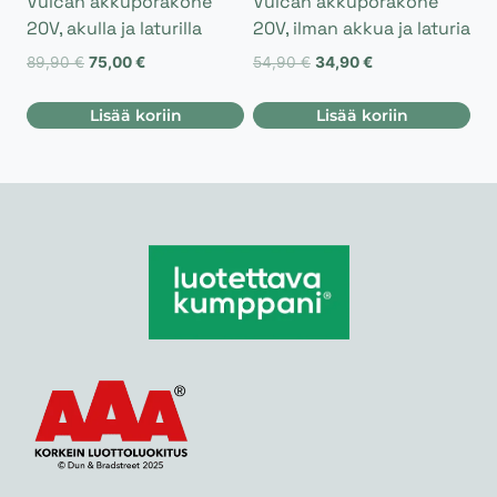
Vulcan akkuporakone
Vulcan akkuporakone
20V, akulla ja laturilla
20V, ilman akkua ja laturia
Alkuperäinen
Nykyinen
Alkuperäinen
Nykyinen
89,90
€
75,00
€
54,90
€
34,90
€
hinta
hinta
hinta
hinta
oli:
on:
oli:
on:
Lisää koriin
Lisää koriin
89,90 €.
75,00 €.
54,90 €.
34,90 €.