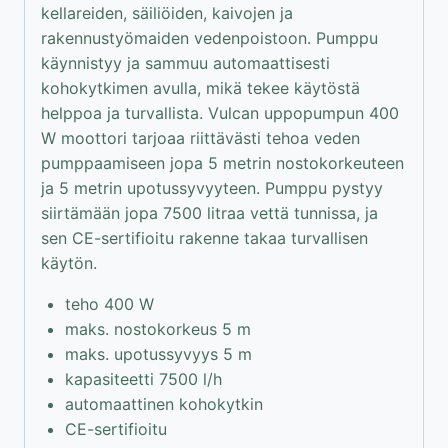
kellareiden, säiliöiden, kaivojen ja
rakennustyömaiden vedenpoistoon. Pumppu
käynnistyy ja sammuu automaattisesti
kohokytkimen avulla, mikä tekee käytöstä
helppoa ja turvallista. Vulcan uppopumpun 400
W moottori tarjoaa riittävästi tehoa veden
pumppaamiseen jopa 5 metrin nostokorkeuteen
ja 5 metrin upotussyvyyteen. Pumppu pystyy
siirtämään jopa 7500 litraa vettä tunnissa, ja
sen CE-sertifioitu rakenne takaa turvallisen
käytön.
teho 400 W
maks. nostokorkeus 5 m
maks. upotussyvyys 5 m
kapasiteetti 7500 l/h
automaattinen kohokytkin
CE-sertifioitu