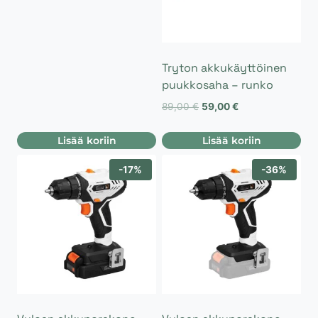
59,90 €.
45,00 €.
Tryton akkukäyttöinen
puukkosaha – runko
Alkuperäinen
Nykyinen
89,00
€
59,00
€
hinta
hinta
oli:
on:
Lisää koriin
Lisää koriin
89,00 €.
59,00 €.
-17%
-36%