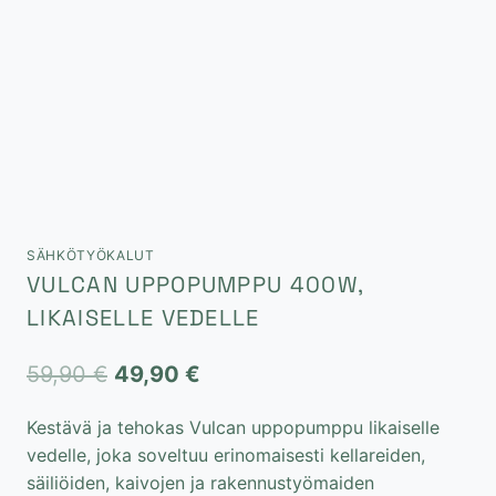
SÄHKÖTYÖKALUT
VULCAN UPPOPUMPPU 400W,
LIKAISELLE VEDELLE
Alkuperäinen
Nykyinen
59,90
€
49,90
€
hinta
hinta
Kestävä ja tehokas Vulcan uppopumppu likaiselle
oli:
on:
vedelle, joka soveltuu erinomaisesti kellareiden,
59,90 €.
49,90 €.
säiliöiden, kaivojen ja rakennustyömaiden