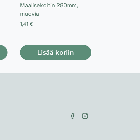
Maalisekoitin 280mm,
muovia
1,41
€
Lisää koriin