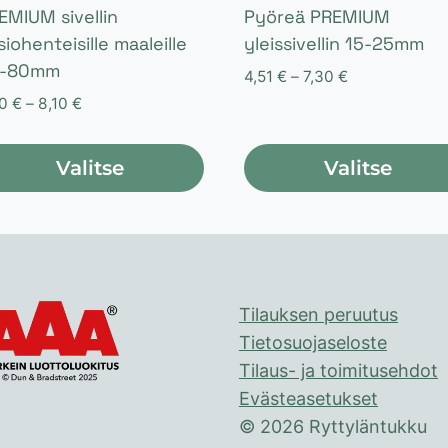
EMIUM sivellin
Pyöreä PREMIUM
siohenteisille maaleille
yleissivellin 15-25mm
0-80mm
Hintaluokka:
4,51
€
–
7,30
€
4,51 €
Hintaluokka:
50
€
–
8,10
€
-
2,50 €
7,30 €
-
Valitse
Valitse
8,10 €
lä
Tällä
tteella
tuotteella
on
eampi
useampi
Tilauksen peruutus
unnelma.
muunnelma.
Tietosuojaseloste
t
Voit
Tilaus- ja toimitusehdot
hdä
tehdä
Evästeasetukset
linnat
valinnat
© 2026 Ryttyläntukku
otteen
tuotteen