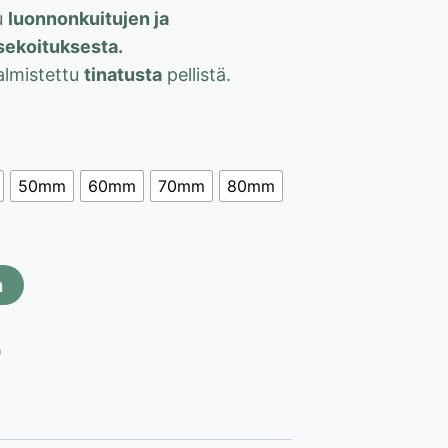
u
luonnonkuitujen ja
sekoituksesta.
almistettu
tinatusta
pellistä.
50mm
60mm
70mm
80mm
n
a