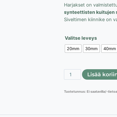
Harjakset on valmistett
synteettisten kuitujen 
Siveltimen kiinnike on v
Valitse leveys
20mm
30mm
40mm
Yleissivellin
Lisää korii
puunkäsittelyyn
20-
Tuotetunnus:
Ei saatavilla/-tieto
80mm
määrä