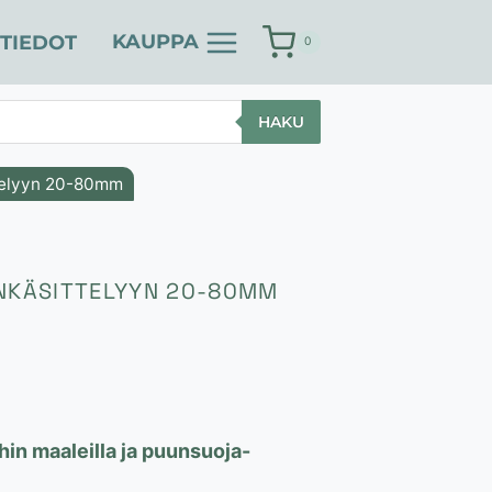
KAUPPA
TIEDOT
0
HAKU
ttelyyn 20-80mm
UNKÄSITTELYYN 20-80MM
aluokka:
 €
in maaleilla ja puunsuoja-
 €