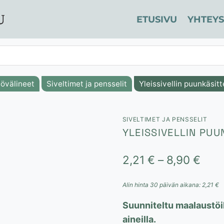
ETUSIVU
YHTEYS
övälineet
Siveltimet ja pensselit
Yleissivellin puunkäsi
SIVELTIMET JA PENSSELIT
YLEISSIVELLIN PU
Hint
2,21
€
–
8,90
€
2,21
Alin hinta 30 päivän aikana:
2,21
€
-
Suunniteltu maalaustöih
8,90
aineilla.