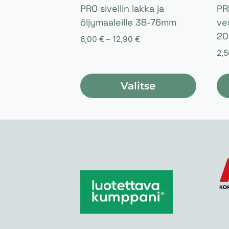
PRO sivellin lakka ja
PR
öljymaaleille 38-76mm
ve
2
Hintaluokka:
6,00
€
–
12,90
€
6,00 €
2,
-
12,90 €
Valitse
Tällä
Täl
tuotteella
tuo
on
on
useampi
us
muunnelma.
mu
Voit
Voi
tehdä
te
valinnat
va
tuotteen
tu