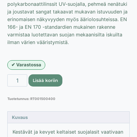
polykarbonaattilinssit UV-suojalla, pehmeä nenätuki
ja joustavat sangat takaavat mukavan istuvuuden ja
erinomaisen näkyvyyden myös ääriolosuhteissa. EN
166- ja EN 170 -standardien mukainen rakenne
varmistaa luotettavan suojan mekaanisilta iskuilta
ilman värien vääristymistä.
Varastossa
Lahti
Lisää koriin
Pro
keltaiset
Tuotetunnus:
RT001500400
suojalasit
UV-
suojalla
Kuvaus
määrä
Kestävät ja kevyet keltaiset suojalasit vaativaan