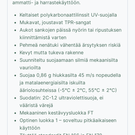
ammatti- ja harrastekäyttöön.
Keltaiset polykarbonaattilinssit UV-suojalla
Mukavat, joustavat TPR-sangat
Aukot sankojen päissä nyörin tai ripustuksen
kiinnittämistä varten
Pehmeä nenätuki vähentää ärsytyksen riskiä
Kevyt mutta tukeva rakenne
Suunniteltu suojaamaan silmiä mekaanisilta
vaurioilta
Suojaa 0,86 g hiukkasilta 45 m/s nopeudella
ja matalaenergiaisilta iskuilta
ääriolosuhteissa (-5°C ± 2°C, 55°C ± 2°C)
Suodatin: 2C-1.2 ultraviolettisuoja, ei
vääristä värejä
Mekaaninen kestävyysluokka FT
Optinen luokka 1 – soveltuu pitkäaikaiseen
käyttöön