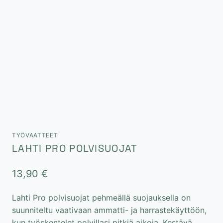
TYÖVAATTEET
LAHTI PRO POLVISUOJAT
13,90
€
Lahti Pro polvisuojat pehmeällä suojauksella on
suunniteltu vaativaan ammatti- ja harrastekäyttöön,
kun työskentelet polvillasi pitkiä aikoja. Kestävä