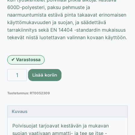
600D-polyesteri, paksu pehmuste ja
naarmuuntumista estävä pinta takaavat erinomaisen
käyttömukavuuden ja suojan, ja säädettävä
tarrakiinnitys sekä EN 14404 -standardin mukaisuus
tekevät niistä luotettavan valinnan kovaan käyttöön.
Varastossa
Lahti
Lisää koriin
Pro
polvisuojat
Tuotetunnus:
RT0052309
määrä
Kuvaus
Polvisuojat tarjoavat kestävän ja mukavan
suojan vaativaan ammatti- ja tee se itse -