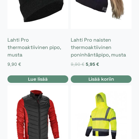
Lahti Pro
Lahti Pro naisten
thermoaktiivinen pipo,
thermoaktiivinen
musta
poninhäntäpipo, musta
Alkuperäinen
Nykyinen
9,90
€
9,90
€
5,95
€
hinta
hinta
oli:
on:
Lue lisää
Lisää koriin
9,90 €.
5,95 €.