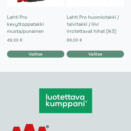
Lahti Pro
Lahti Pro huomiotakki /
kevyttoppatakki
talvitakki / liivi
musta/punainen
irrotettavat hihat (lk3)
49,00
€
69,00
€
Valitse
Valitse
Tällä
Tällä
tuotteella
tuotteella
on
on
useampi
useampi
muunnelma.
muunnelma.
Voit
Voit
tehdä
tehdä
valinnat
valinnat
tuotteen
tuotteen
sivulla.
sivulla.